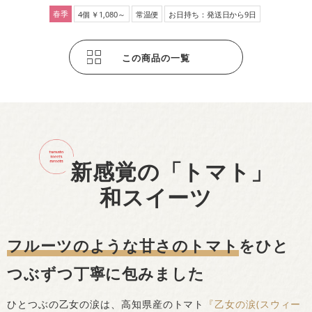
春季
4個 ￥1,080～
常温便
お日持ち：発送日から9日
この商品の一覧
新感覚の「トマト」
和スイーツ
フルーツのような甘さのトマト
をひと
つぶずつ丁寧に包みました
ひとつぶの乙女の涙は、高知県産のトマト
『乙女の涙(スウィー