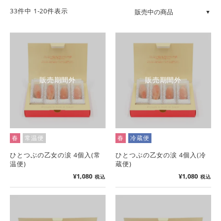
33
件中
1
-
20
件表示
販売期間外
販売期間外
春
常温便
春
冷蔵便
ひとつぶの乙女の涙 4個入(常
ひとつぶの乙女の涙 4個入(冷
温便)
蔵便)
¥
1,080
¥
1,080
税込
税込