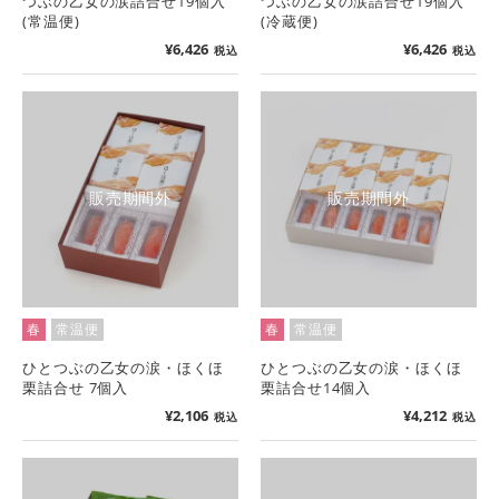
つぶの乙女の涙詰合せ19個入
つぶの乙女の涙詰合せ19個入
(常温便)
(冷蔵便)
¥
6,426
¥
6,426
税込
税込
販売期間外
販売期間外
春
常温便
春
常温便
ひとつぶの乙女の涙・ほくほ
ひとつぶの乙女の涙・ほくほ
栗詰合せ 7個入
栗詰合せ14個入
¥
2,106
¥
4,212
税込
税込