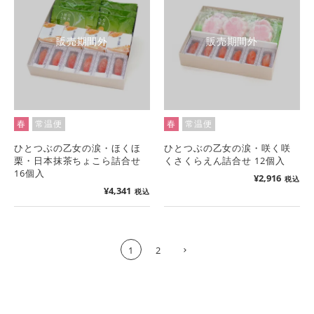
販売期間外
販売期間外
春
常温便
春
常温便
ひとつぶの乙女の涙・ほくほ
ひとつぶの乙女の涙・咲く咲
栗・日本抹茶ちょこら詰合せ
くさくらえん詰合せ 12個入
16個入
¥
2,916
税込
¥
4,341
税込
1
2