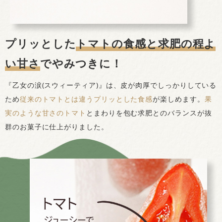
プリッとした
トマトの食感と求肥の程よ
い甘さ
でやみつきに！
『乙女の涙(スウィーティア)』は、皮が肉厚でしっかりしている
ため
従来のトマトとは違うプリッとした食感
が楽しめます。
果
実のような甘さのトマト
とまわりを包む求肥とのバランスが抜
群のお菓子に仕上がりました。