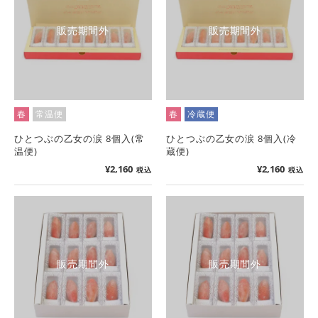
販売期間外
販売期間外
春
常温便
春
冷蔵便
ひとつぶの乙女の涙 8個入(常
ひとつぶの乙女の涙 8個入(冷
温便)
蔵便)
¥
2,160
¥
2,160
税込
税込
販売期間外
販売期間外