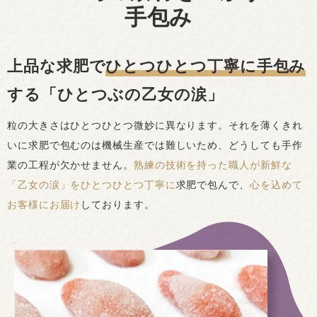
手包み
上品な求肥で
ひとつひとつ丁寧に手包み
する「ひとつぶの乙女の涙」
粒の大きさはひとつひとつ微妙に異なります。それを薄くきれ
いに求肥で包むのは機械生産では難しいため、どうしても手作
業の工程が欠かせません。
熟練の技術を持った職人が新鮮な
「乙女の涙」をひとつひとつ丁寧に
求肥で包んで、
心を込めて
お客様にお届け
しております。