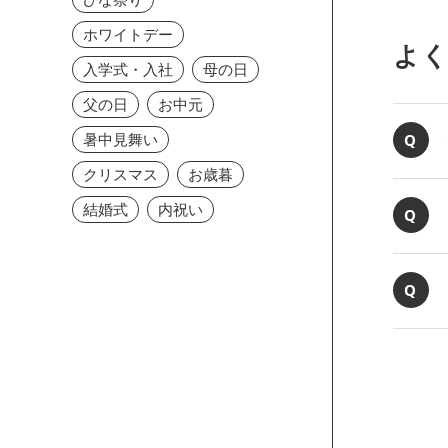
ホワイトデー
よ
入学式・入社
母の日
父の日
お中元
暑中見舞い
クリスマス
お歳暮
結婚式
内祝い