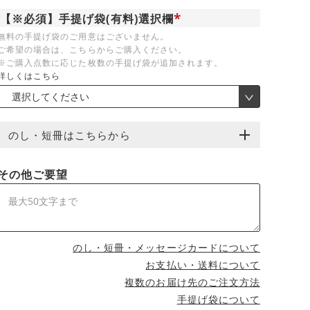
【※必須】手提げ袋(有料)選択欄
(
無料の手提げ袋のご用意はございません。
必
ご希望の場合は、こちらからご購入ください。
須
)
※ご購入点数に応じた枚数の手提げ袋が追加されます。
詳しくはこちら
のし・短冊はこちらから
その他ご要望
のし・短冊・メッセージカードについて
お支払い・送料について
複数のお届け先のご注文方法
手提げ袋について