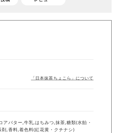
「日本抹茶ちょこら」について
コアバター,牛乳,はちみつ,抹茶,糖類(水飴・
張剤,香料,着色料(紅花黄・クチナシ)