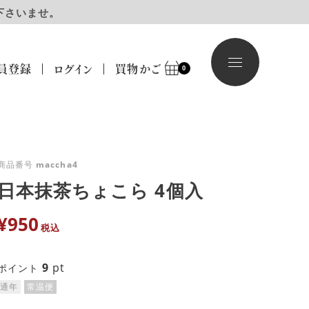
下さいませ。
員登録
ログイン
買物かご
0
商品番号
maccha4
日本抹茶ちょこら 4個入
¥
950
税込
9
pt
ポイント
通年
常温便