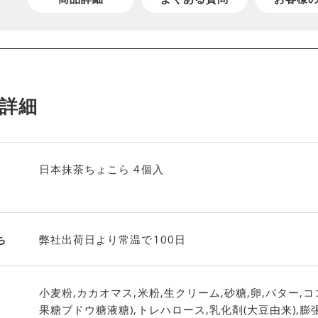
詳細
日本抹茶ちょこら 4個入
ち
弊社出荷日より常温で100日
小麦粉,カカオマス,米粉,生クリーム,砂糖,卵,バター,コ
果糖ブドウ糖液糖),トレハロース,乳化剤(大豆由来),膨