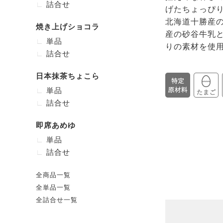
詰合せ
げたちょっぴ
北海道十勝産
焼き上げショコラ
産の砂谷牛乳
単品
りの素材を使
詰合せ
日本抹茶ちょこら
単品
詰合せ
即席あめゆ
単品
詰合せ
全商品一覧
全単品一覧
全詰合せ一覧