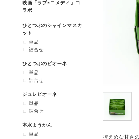
映画「ラブ≠コメディ」コ
ラボ
ひとつぶのシャインマスカ
ット
単品
詰合せ
ひとつぶのピオーネ
単品
詰合せ
ジュレピオーネ
単品
詰合せ
本水ようかん
単品
控えめな甘さ