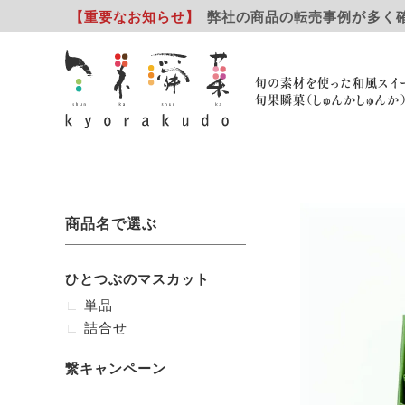
【重要
なお知らせ
】
弊社の商品の転売事例が多く
旬の素材を使った和風スイ
旬果瞬菓（しゅんかしゅんか
商品名で選ぶ
ひとつぶのマスカット
単品
詰合せ
繋キャンペーン