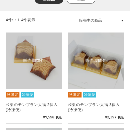
4
件中
1
-
4
件表示
販売期間外
販売期間外
秋限定
冷凍便
秋限定
冷凍便
和栗のモンブラン大福 2個入
和栗のモンブラン大福 3個入
(冷凍便)
(冷凍便)
¥
1,598
¥
2,397
税込
税込