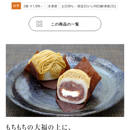
秋季
2個 ￥1,598～
冷凍便
お日持ち：発送日から30日(解凍後2日)
この商品の一覧
もちもちの大福の上に、