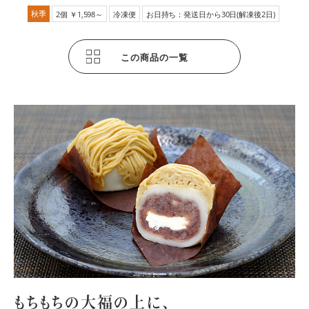
秋季
2個 ￥1,598～
冷凍便
お日持ち：発送日から30日(解凍後2日)
この商品の一覧
もちもちの大福の上に、