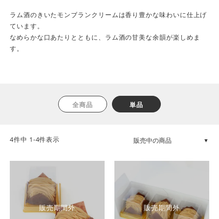
ラム酒のきいたモンブランクリームは香り豊かな味わいに仕上げ
ています。
なめらかな口あたりとともに、ラム酒の甘美な余韻が楽しめま
す。
全商品
単品
4
件中
1
-
4
件表示
販売期間外
販売期間外