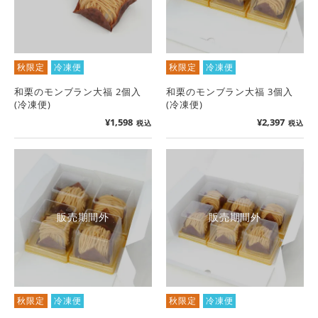
秋限定
冷凍便
秋限定
冷凍便
和栗のモンブラン大福 2個入
和栗のモンブラン大福 3個入
(冷凍便)
(冷凍便)
¥
1,598
¥
2,397
税込
税込
販売期間外
販売期間外
秋限定
冷凍便
秋限定
冷凍便