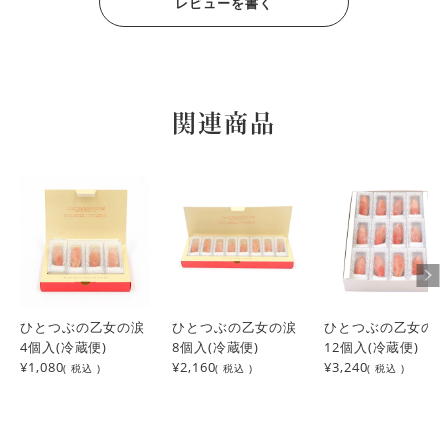
レビューを書く
投稿日
2025/05/15
トマトが好きで自分用に買った時に、とても美味しかったの
で、最近はちょっとしたお礼用のプレゼントにも購入してい
ます。

大抵の人が、まず『何これ？？』と驚きますが、食べると美
関連商品
味しさにビックリされるので、渡し甲斐があります 笑

甘さが控えめなので、甘いのがあまり得意ではない祖父が
『程よい甘さで美味しい』と、パクパク食べてくれたのが嬉
ひとつぶの乙女の涙
ひとつぶの乙女の涙
ひとつぶの乙女の
4個入(冷蔵便)
8個入(冷蔵便)
12個入(冷蔵便)
¥1,080
¥2,160
¥3,240
( 税込 )
( 税込 )
( 税込 )