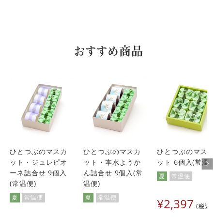
おすすめ商品
ひとつぶのマスカ
ひとつぶのマスカ
ひとつぶのマスカ
ット・ジュレピオ
ット・本水ようか
ット 6個入(常温便
ーネ詰合せ 9個入
ん詰合せ 9個入(常
夏
常温便
(常温便)
温便)
夏
常温便
夏
常温便
¥
2,397
税込