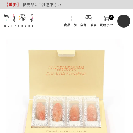
【重要
】
転売品にご注意下さい
0
商品一覧
店舗・催事
買物かご