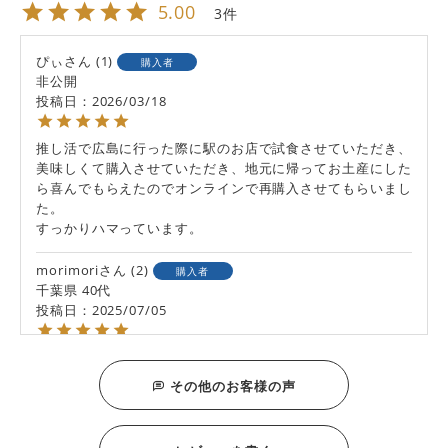
5.00
3
ぴぃ
1
購入者
非公開
投稿日
2026/03/18
推し活で広島に行った際に駅のお店で試食させていただき、
美味しくて購入させていただき、地元に帰ってお土産にした
ら喜んでもらえたのでオンラインで再購入させてもらいまし
た。

すっかりハマっています。
morimori
2
購入者
千葉県
40代
投稿日
2025/07/05
一粒の涙トマトも、美味しいょーと言ってもらえました。

とても美味しいので、全商品食べてもらいたいです。
その他のお客様の声
ab
1
購入者
非公開