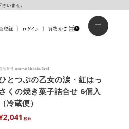
下さいませ。
員登録
ログイン
買物かご
0
商品番号
otome3hasku3rei
ひとつぶの乙女の涙・紅はっ
さくの焼き菓子詰合せ 6個入
（冷蔵便）
¥
2,041
税込