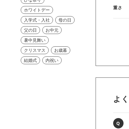
重さ
ホワイトデー
入学式・入社
母の日
父の日
お中元
暑中見舞い
クリスマス
お歳暮
結婚式
内祝い
よ