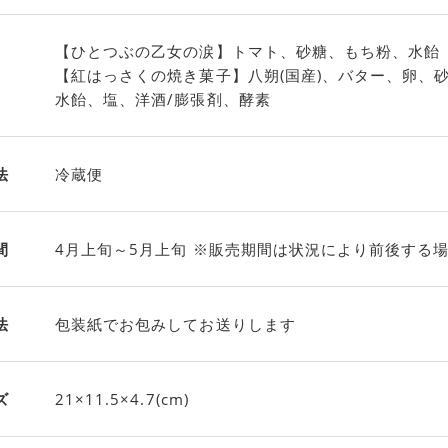
【ひとつぶの乙女の涙】トマト、砂糖、もち粉、水飴
【紅はっさくの焼き菓子】八朔(国産)、バター、卵、
水飴、塩、洋酒/膨張剤、酵素
法
冷蔵便
間
4月上旬～5月上旬 ※販売期間は状況により前後する
法
包装紙でお包みしてお送りします
ズ
21×11.5×4.7(cm)