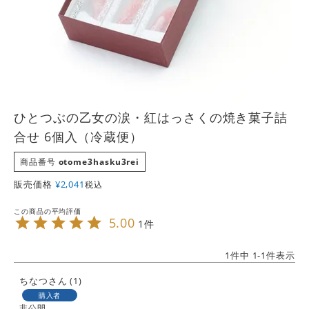
ひとつぶの乙女の涙・紅はっさくの焼き菓子詰
合せ 6個入（冷蔵便）
商品番号
otome3hasku3rei
販売価格
¥
2,041
税込
5.00
1
1
件中
1
-
1
件表示
ちなつ
1
購入者
非公開