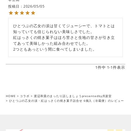
投稿日
2026/05/05
ひとつぶの乙女の涙は甘くてジューシーで、トマトとは
知っていても信じられない美味しさでした。

紅はっさくの焼き菓子はほろ苦さと生地の甘さが引き立
てあって美味しかった組み合わせでした。

2つともあっという間に食べてしまいました。
1
件中
1
-
1
件表示
HOME
コラボ
渡辺和貴のまったり話しましょうpresentedby共楽堂
ひとつぶの乙女の涙・紅はっさくの焼き菓子詰合せ 6個入（冷蔵便）のレビュー