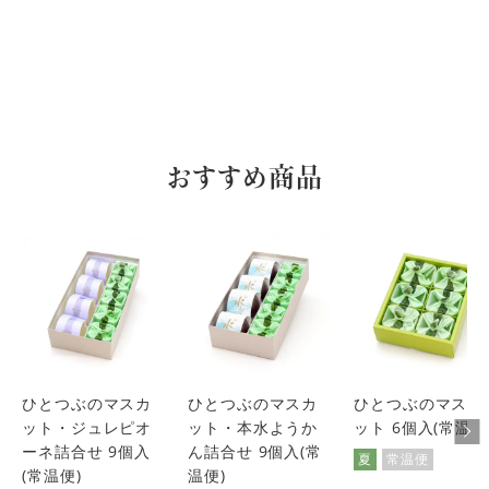
あげる物として凄く喜ばれます！

味も生フルーツだから美味しい！
Hiro
1
購入者
非公開
投稿日
2023/07/01
おすすめ商品
父の日のプレゼントで贈りました。地方在住で高齢のため、
初めてひとつぶのマスカットを食べてとても美味しい高級だ
と喜んでくれました。

翌月には叔母のお誕生日に贈りました。
jun
1
購入者
非公開
投稿日
2023/06/21
ひとつぶのマスカ
ひとつぶのマスカ
ひとつぶのマスカ
以前、試食をしてとても美味しかったので、会食用の手土産
ット・ジュレピオ
ット・本水ようか
ット 6個入(常温便
に購入した所、お客様からも家族で取り合いになるほど美味
しかったという感想を頂き、手土産として愛用しています。

ーネ詰合せ 9個入
ん詰合せ 9個入(常
夏
常温便
自分用にはなかなか高いお値段ですが、もらって嬉しい手土
(常温便)
温便)