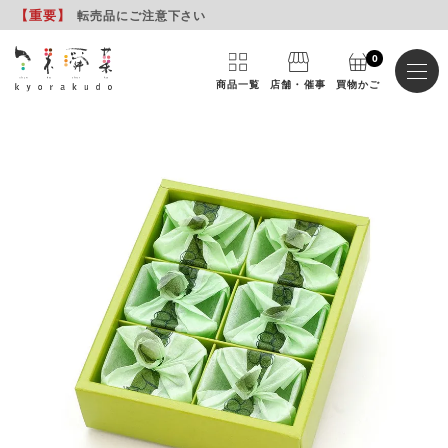
【重要
】
転売品にご注意下さい
0
商品一覧
店舗・催事
買物かご