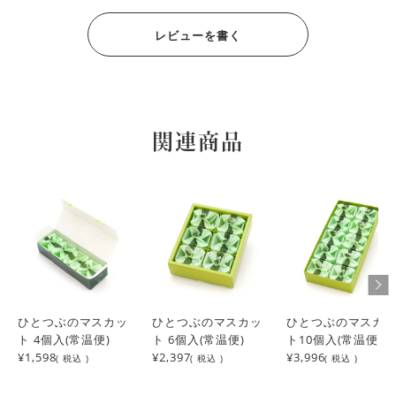
お値段は安くはないですが、マスカットと丁度良い甘さと薄
さの牛脂がマッチして、大変美味しいです。

レビューを書く
包みも上品で、高級感が有ります。
KO
5
購入者
非公開
投稿日
2025/12/04
関連商品
種があるものもありましたが

みずみずしくておいしかった。
かんみ
1
購入者
非公開
投稿日
2023/09/08
久しぶりに食べたが やっぱりひとつぶのマスカットは美味
しい。
ひとつぶのマスカッ
ひとつぶのマスカッ
ひとつぶのマスカ
ト 4個入(常温便)
ト 6個入(常温便)
ト10個入(常温便)
ゆっち
2
購入者
¥1,598
¥2,397
¥3,996
( 税込 )
( 税込 )
( 税込 )
非公開
投稿日
2023/07/05