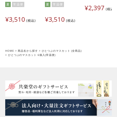
産だと思います。
夏
常温便
夏
常温便
¥
2,397
税込
ヨコ
1
購入者
¥
3,510
東京都
50代
女性
¥
3,510
税込
税込
投稿日
2023/05/22
毎年 待ち遠しい商品です

自分へのご褒美、贈り物にも。

送った方皆が美味しい！素敵！と

HOME
商品名から探す
ひとつぶのマスカット (全商品)
ひとつぶのマスカット 6個入(常温便)