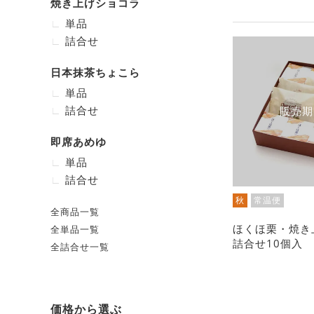
焼き上げショコラ
単品
詰合せ
日本抹茶ちょこら
単品
詰合せ
販売期
即席あめゆ
単品
詰合せ
秋
常温便
全商品一覧
ほくほ栗・焼き
全単品一覧
詰合せ10個入
全詰合せ一覧
価格から選ぶ