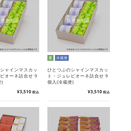
販売期間外
販売期間外
夏
冷蔵便
のシャインマスカッ
ひとつぶのシャインマスカッ
ピオーネ詰合せ 9
ト・ジュレピオーネ詰合せ 9
)
個入(冷蔵便)
¥
3,510
¥
3,510
税込
税込