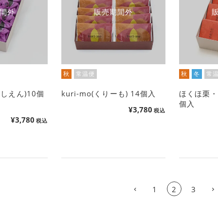
間外
販売期間外
秋
常温便
秋
冬
常
しえん)10個
kuri-mo(くりーも) 14個入
ほくほ栗・
個入
¥
3,780
税込
¥
3,780
税込
1
2
3