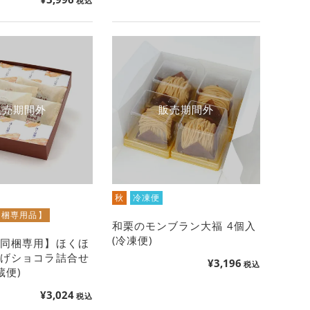
税込
販売期間外
販売期間外
秋
冷凍便
同梱専用品】
和栗のモンブラン大福 4個入
(冷凍便)
と同梱専用】ほくほ
上げショコラ詰合せ
¥
3,196
税込
蔵便)
¥
3,024
税込