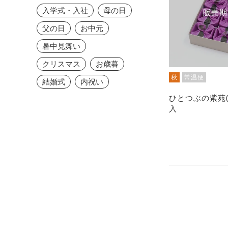
入学式・入社
母の日
販売期
父の日
お中元
暑中見舞い
クリスマス
お歳暮
秋
常温便
結婚式
内祝い
ひとつぶの紫苑(
入