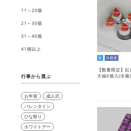
11～20個
販売期
21～30個
31～40個
41個以上
冬
冷蔵便
【数量限定】紅
大福6個入(冷蔵
行事から選ぶ
お年賀
成人式
バレンタイン
ひな祭り
ホワイトデー