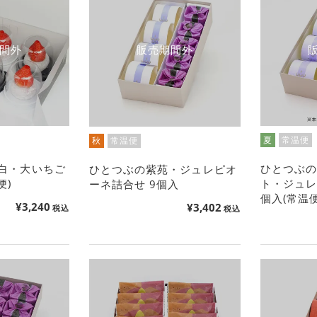
間外
販売期間外
夏
常温便
秋
常温便
白・大いちご
ひとつぶ
ひとつぶの紫苑・ジュレピオ
便)
ト・ジュレ
ーネ詰合せ 9個入
個入(常温便
¥
3,240
¥
3,402
税込
税込