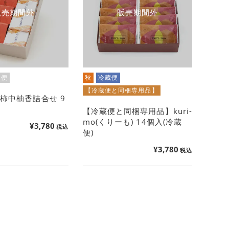
販売期間外
販売期間外
温便
秋
冷蔵便
【冷蔵便と同梱専用品】
柿中柚香詰合せ 9
【冷蔵便と同梱専用品】kuri-
mo(くりーも) 14個入(冷蔵
¥
3,780
税込
便)
¥
3,780
税込