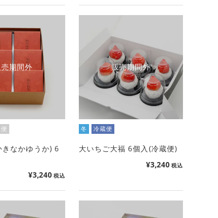
販売期間外
販売期間外
温便
冬
冷蔵便
かきなかゆうか) 6
大いちご大福 6個入(冷蔵便)
¥
3,240
税込
¥
3,240
税込