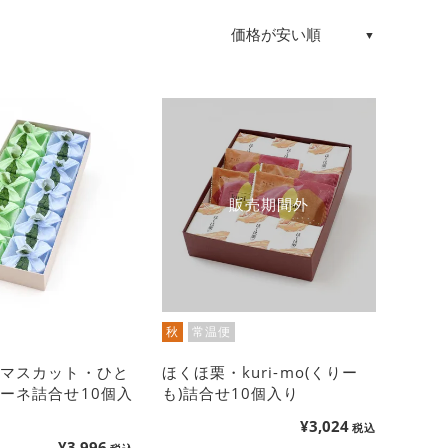
販売期間外
秋
常温便
のマスカット・ひと
ほくほ栗・kuri-mo(くりー
ーネ詰合せ10個入
も)詰合せ10個入り
¥
3,024
税込
¥
3,996