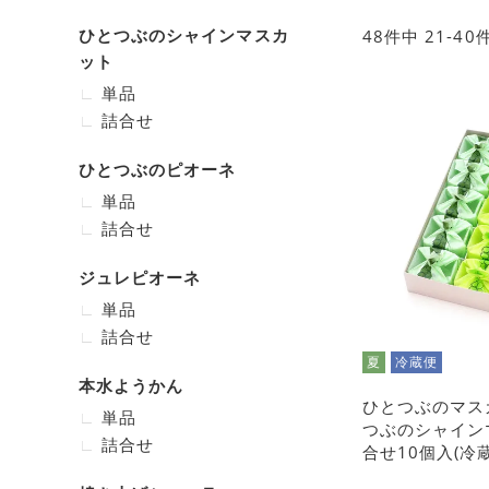
ひとつぶのシャインマスカ
48
件中
21
-
40
ット
単品
詰合せ
ひとつぶのピオーネ
単品
詰合せ
ジュレピオーネ
単品
詰合せ
夏
冷蔵便
本水ようかん
ひとつぶのマス
単品
つぶのシャイン
詰合せ
合せ10個入(冷