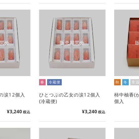
間外
販売期間外
春
冷蔵便
秋
冬
常
の涙12個入
ひとつぶの乙女の涙12個入
柿中柚香(
(冷蔵便)
個入
¥
3,240
¥
3,240
税込
税込