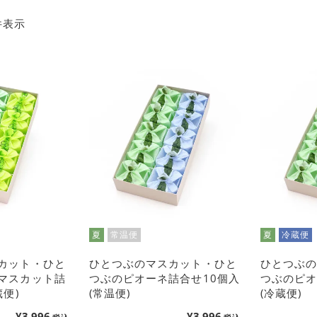
件表示
夏
常温便
夏
冷蔵便
カット・ひと
ひとつぶのマスカット・ひと
ひとつぶ
マスカット詰
つぶのピオーネ詰合せ10個入
つぶのピオ
蔵便)
(常温便)
(冷蔵便)
¥
3,996
¥
3,996