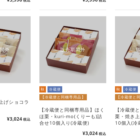
税込
税込
間外
販売期間外
秋
冷蔵便
秋
冷蔵便
【冷蔵便と同梱専用品】
【冷蔵便と
上げショコラ
【冷蔵便と同梱専用品】ほく
【冷蔵便
ほ栗・kuri-mo(くりーも)詰
栗・焼き
¥
3,024
税込
合せ10個入り(冷蔵便)
10個入(冷
¥
3,024
税込