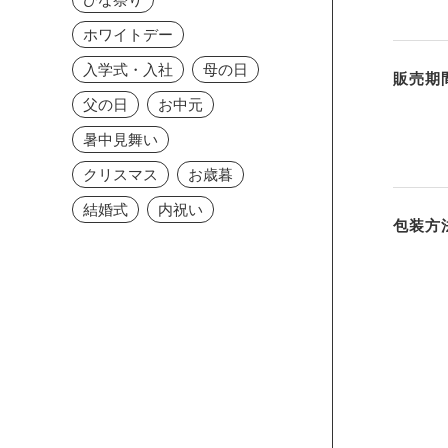
ホワイトデー
入学式・入社
母の日
販売期
父の日
お中元
暑中見舞い
クリスマス
お歳暮
結婚式
内祝い
包装方