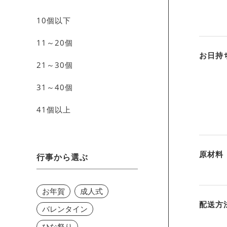
10個以下
11～20個
お日持
21～30個
31～40個
41個以上
原材料
行事から選ぶ
お年賀
成人式
配送方
バレンタイン
ひな祭り