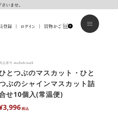
下さいませ。
員登録
ログイン
買物かご
0
商品番号
ms5shine5
ひとつぶのマスカット・ひと
つぶのシャインマスカット詰
合せ10個入(常温便)
¥
3,996
税込