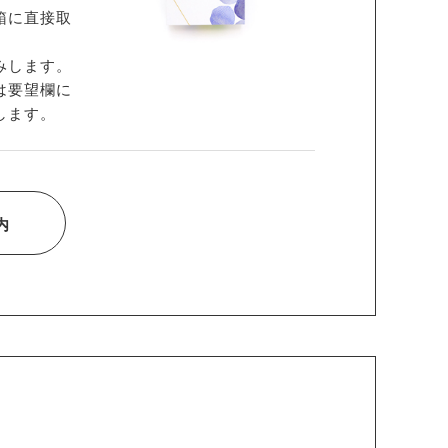
箱に直接取
みします。
は要望欄に
します。
内