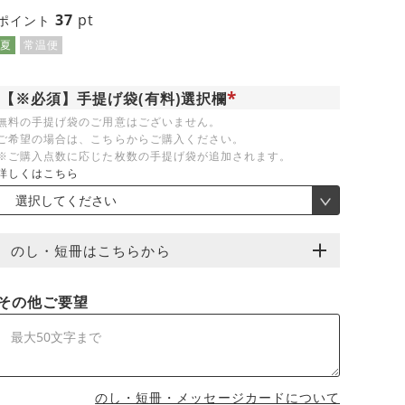
37
pt
ポイント
夏
常温便
【※必須】手提げ袋(有料)選択欄
(
無料の手提げ袋のご用意はございません。
必
ご希望の場合は、こちらからご購入ください。
須
)
※ご購入点数に応じた枚数の手提げ袋が追加されます。
詳しくはこちら
のし・短冊はこちらから
その他ご要望
のし・短冊・メッセージカードについて