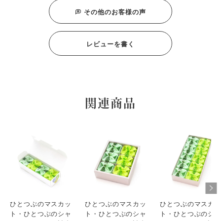
その他のお客様の声
ももこ
1
購入者
非公開
投稿日
2023/09/13
レビューを書く
上司への内祝いで購入しました。

冷蔵便で送ったので、すぐに食べられて、とても美味しかっ
たと連絡が来ました。

選んだ理由は、私がこの商品が大好きだから。熨斗等の対応
があり、助かりました。大好きな商品を大好きな方にも食べ
関連商品
て欲しかったからです。満足いただけて、よかったです。
ぽんたママ
1
購入者
非公開
投稿日
2023/08/23
『高級なおやつをありがとう』とメッセージを頂きました。

とても美味しかったそうで　とても喜んでいただけました。
タカ
1
購入者
ひとつぶのマスカッ
ひとつぶのマスカッ
ひとつぶのマスカ
女性
ト・ひとつぶのシャ
ト・ひとつぶのシャ
ト・ひとつぶのシ
投稿日
2023/08/23