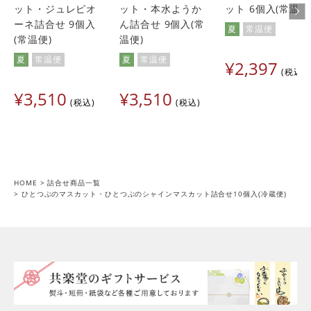
ット・ジュレピオ
ット・本水ようか
ット 6個入(常温便
ーネ詰合せ 9個入
ん詰合せ 9個入(常
夏
常温便
(常温便)
温便)
夏
常温便
夏
常温便
¥
2,397
税込
¥
3,510
¥
3,510
税込
税込
HOME
詰合せ商品一覧
ひとつぶのマスカット・ひとつぶのシャインマスカット詰合せ10個入(冷蔵便)