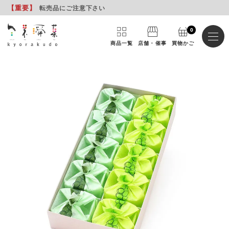
【重要
】
転売品にご注意下さい
0
商品一覧
店舗・催事
買物かご