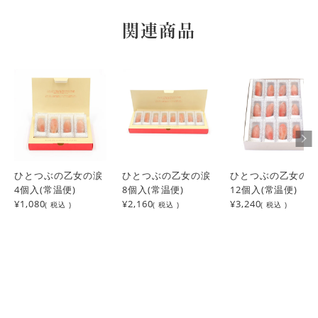
たい。
関連商品
ひママ
5
購入者
非公開
投稿日
2026/04/01
知人から手土産で頂きとても美味しかったので、お取り寄せ
しました。
蜜柑
1
購入者
非公開
ひとつぶの乙女の涙
ひとつぶの乙女の涙
ひとつぶの乙女の
投稿日
2024/01/27
4個入(常温便)
8個入(常温便)
12個入(常温便)
¥1,080
¥2,160
¥3,240
( 税込 )
( 税込 )
( 税込 )
広島に行ったときにデパートで見つけ、ひと粒ずつ丁寧に包
装された見た目で、少し高いなと思いながらも少量をお試し
で買ってみました。帰る電車の中でひと粒と思って食べたら
あまりの美味しさにあっという間にすべて完食。２度目は大
きいの買って贅沢したつもりが、みんなにオススメしたくて
配ってたら食べれず終い、今回３度目、また配ってしまう前
に大事にお茶請けにいただきました。やっぱり美味しい。見
た目、ドライトマトかと思ってたら中はとてもジューシーで