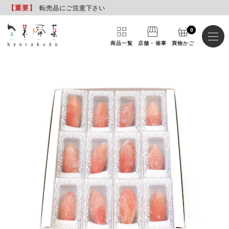
【重要
】
転売品にご注意下さい
0
商品一覧
店舗・催事
買物かご