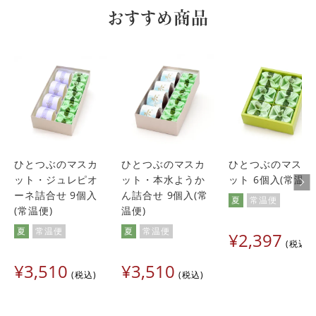
外の砂糖と求肥コーティングがいいアクセントで新しい食
おすすめ商品
感！糖度の高いトマトで独特の青臭い感じもなく、何も言わ
れなければ何かのフルーツと勘違いしてしまいそうなほどで
す。もっと色んな人に知ってもらって実店舗も増やしてもら
いたいです。手土産にもオススメです。
きんちゃん
7
購入者
非公開
投稿日
2023/06/01
いつ食べても美味しくて誰に贈っても喜ばれます
ひとつぶのマスカ
ひとつぶのマスカ
ひとつぶのマスカ
ット・ジュレピオ
ット・本水ようか
ット 6個入(常温便
あんまみ
2
購入者
ーネ詰合せ 9個入
ん詰合せ 9個入(常
滋賀県
50代
女性
夏
常温便
(常温便)
温便)
投稿日
2023/03/19
夏
常温便
夏
常温便
¥
2,397
さくらえんとひとつぶの乙女の涙をセットにして頂き可愛い
税込
快気祝いギフトが出来ました。ありがとうございました。皆
¥
3,510
¥
3,510
さんとても喜んでました。
税込
税込
hiro
1
購入者
東京都
50代
女性