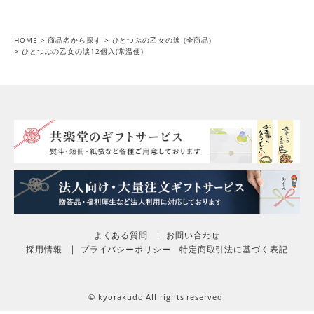
投稿日
2023/03/14
HOME
商品名から探す
ひとつぶの乙女の涙 (全商品)
フルーツの求肥で包んだ和菓子は目にする事はあるけれど、
ひとつぶの乙女の涙12個入(常温便)
トマトでそれをやった斬新さに感激❣️とても美味しく、贈答
先にも喜んでもらえました。ただ、個包装にお金が掛かって
いる気がします。外装の箱がもう少しお洒落で、

個数ももう少し入っていたらいいなぁと言う願望を込めて4
にしました。でも、すでにリピ買いしてます。
路地裏のせとか
1
購入者
広島県
50代
男性
投稿日
2023/03/03
毎年、楽しみにされている方々へ季節の贈り物をしていま
す。

今回はホワイトデーのお返しとして利用しました。

よくある質問
お問い合わせ
乙女の涙と言う高知のトマトをぎゅうひで包んだこちらのお
採用情報
プライバシーポリシー
特定商取引法に基づく表記
品はかなり上品でオススメ。

お送りした皆様からもお褒めの言葉を沢山いただきます。
© kyorakudo All rights reserved.