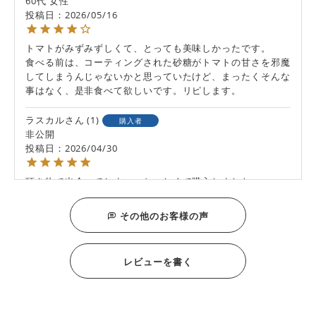
60代
女性
投稿日
2026/05/16
トマトがみずみずしくて、とっても美味しかったです。

食べる前は、コーティングされた砂糖がトマトの甘さを邪魔
してしまうんじゃないかと思っていたけど、まったくそんな
事はなく、是非食べて欲しいです。リピします。
ラスカル
1
購入者
非公開
投稿日
2026/04/30
頂き物で出会ってしまい、おいしくて購入しました。

トマト好きにはたまらない一品です！自宅用でリピートした
いし、贈答もすごく喜んでもらえそう！
その他のお客様の声
ひろきんぐぅ
1
購入者
埼玉県
50代
男性
レビューを書く
投稿日
2026/04/01
トマトでお菓子は非常に珍しい。トマトのフレッシュさも相
まって味も美味しい。トマトというよりフルーツ。また頼み