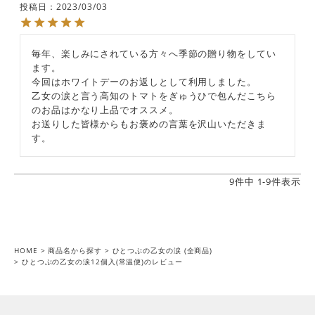
投稿日
2023/03/03
毎年、楽しみにされている方々へ季節の贈り物をしてい
ます。

今回はホワイトデーのお返しとして利用しました。

乙女の涙と言う高知のトマトをぎゅうひで包んだこちら
のお品はかなり上品でオススメ。

お送りした皆様からもお褒めの言葉を沢山いただきま
す。
9
件中
1
-
9
件表示
HOME
商品名から探す
ひとつぶの乙女の涙 (全商品)
ひとつぶの乙女の涙12個入(常温便)のレビュー