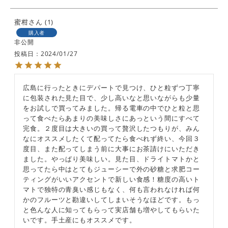
蜜柑
1
購入者
非公開
投稿日
2024/01/27
広島に行ったときにデパートで見つけ、ひと粒ずつ丁寧
に包装された見た目で、少し高いなと思いながらも少量
をお試しで買ってみました。帰る電車の中でひと粒と思
って食べたらあまりの美味しさにあっという間にすべて
完食。２度目は大きいの買って贅沢したつもりが、みん
なにオススメしたくて配ってたら食べれず終い、今回３
度目、また配ってしまう前に大事にお茶請けにいただき
ました。やっぱり美味しい。見た目、ドライトマトかと
思ってたら中はとてもジューシーで外の砂糖と求肥コー
ティングがいいアクセントで新しい食感！糖度の高いト
マトで独特の青臭い感じもなく、何も言われなければ何
かのフルーツと勘違いしてしまいそうなほどです。もっ
と色んな人に知ってもらって実店舗も増やしてもらいた
いです。手土産にもオススメです。