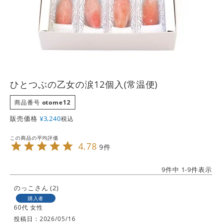
ひとつぶの乙女の涙12個入(常温便)
商品番号
otome12
販売価格
¥
3,240
税込
4.78
9
9
件中
1
-
9
件表示
のっこ
2
購入者
60代
女性
投稿日
2026/05/16