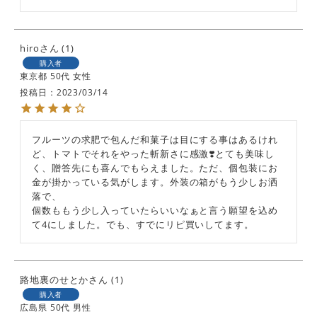
hiro
1
購入者
東京都
50代
女性
投稿日
2023/03/14
フルーツの求肥で包んだ和菓子は目にする事はあるけれ
ど、トマトでそれをやった斬新さに感激❣️とても美味し
く、贈答先にも喜んでもらえました。ただ、個包装にお
金が掛かっている気がします。外装の箱がもう少しお洒
落で、

個数ももう少し入っていたらいいなぁと言う願望を込め
て4にしました。でも、すでにリピ買いしてます。
路地裏のせとか
1
購入者
広島県
50代
男性