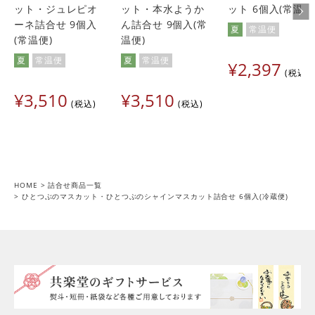
ット・ジュレピオ
ット・本水ようか
ット 6個入(常温便
ーネ詰合せ 9個入
ん詰合せ 9個入(常
夏
常温便
(常温便)
温便)
夏
常温便
夏
常温便
¥
2,397
税込
¥
3,510
¥
3,510
税込
税込
HOME
詰合せ商品一覧
ひとつぶのマスカット・ひとつぶのシャインマスカット詰合せ 6個入(冷蔵便)