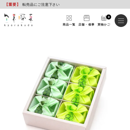
【重要
】
転売品にご注意下さい
0
商品一覧
店舗・催事
買物かご