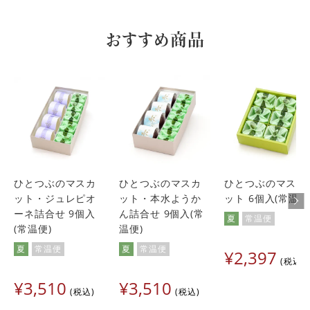
おすすめ商品
ひとつぶのマスカ
ひとつぶのマスカ
ひとつぶのマスカ
ット・ジュレピオ
ット・本水ようか
ット 6個入(常温便
ーネ詰合せ 9個入
ん詰合せ 9個入(常
夏
常温便
(常温便)
温便)
夏
常温便
夏
常温便
¥
2,397
税込
¥
3,510
¥
3,510
税込
税込