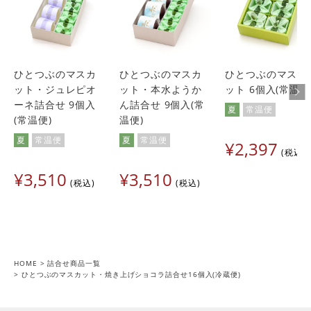
ひとつぶのマスカ
ひとつぶのマスカ
ひとつぶのマスカ
ット・ジュレピオ
ット・本水ようか
ット 6個入(常温便
ーネ詰合せ 9個入
ん詰合せ 9個入(常
夏
常温便
(常温便)
温便)
夏
常温便
夏
常温便
¥
2,397
税込
¥
3,510
¥
3,510
税込
税込
HOME
詰合せ商品一覧
ひとつぶのマスカット・焼き上げショコラ詰合せ16個入(冷蔵便)