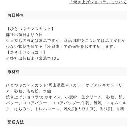
「焼き上げショコラ」について
お日持ち
【ひとつぶのマスカット】
弊社出荷日より９日
※日持ちの設定は常温ですが、商品到着後については温度変化が
少ない状態を保てる「冷蔵庫」での保管をおすすめします。
【焼き上げショコラ】
※弊社出荷日より常温で10日
原材料
ひとつぶのマスカット:岡山県産マスカットオブアレキサンドリ
ア、砂糖、もち粉、水飴
焼き上げショコラ:カカオマス、小麦粉、生クリーム、砂糖、卵、
バター、ココアバター、ココアパウダー,牛乳、練乳、スキムミル
ク、はちみつ、トレハロース、乳化剤(大豆由来)、膨張剤、香料
配送方法