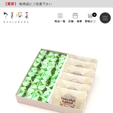
【重要
】
転売品にご注意下さい
0
商品一覧
店舗・催事
買物かご