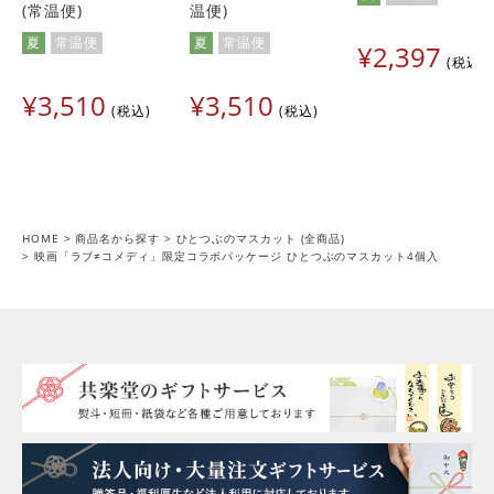
(常温便)
温便)
夏
常温便
夏
常温便
¥
2,397
税込
¥
3,510
¥
3,510
税込
税込
HOME
商品名から探す
ひとつぶのマスカット (全商品)
映画「ラブ≠コメディ」限定コラボパッケージ ひとつぶのマスカット4個入