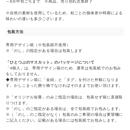
～8月中旬ごろまで ※商品、売り切れ次第終了
※自然の素材を使用しているため、粒ごとの個体差や時期による
味わいの違いも多少ございます。
包装方法
専用デザイン箱（※包装紙不使用）
※「のし」の指定がある場合は包装します
「ひとつぶのマスカット」のパッケージについて
「4個入」は、専用デザイン箱のため、通常は包装紙でのお包み
をしておりません。
◆専用デザイン箱に「金紐」と「タグ」を付けた外観になりま
す。かしこまった贈り物でなければそのままでお使い頂けます。
※「オリジナル短冊」のみご指定の場合は、包装せず箱に直接取
りつけます。
※「のし」のご指定がある場合は、全て包装紙でお包みします。
※（「のし」のご指定がなく）包装のみご希望の場合は要望欄に
ご記入ください。記載がある場合には包装紙でお包みします。