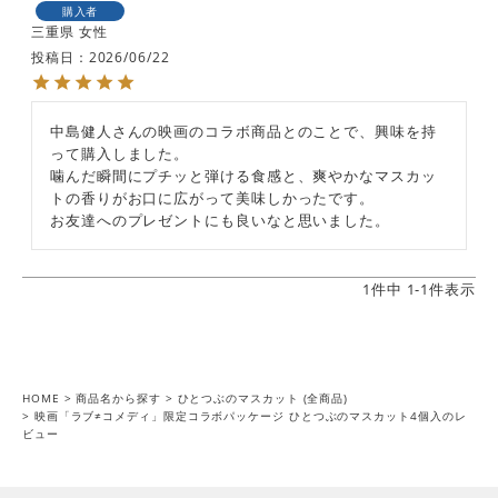
購入者
三重県
女性
投稿日
2026/06/22
中島健人さんの映画のコラボ商品とのことで、興味を持
って購入しました。

噛んだ瞬間にプチッと弾ける食感と、爽やかなマスカッ
トの香りがお口に広がって美味しかったです。

お友達へのプレゼントにも良いなと思いました。
1
件中
1
-
1
件表示
HOME
商品名から探す
ひとつぶのマスカット (全商品)
映画「ラブ≠コメディ」限定コラボパッケージ ひとつぶのマスカット4個入のレ
ビュー