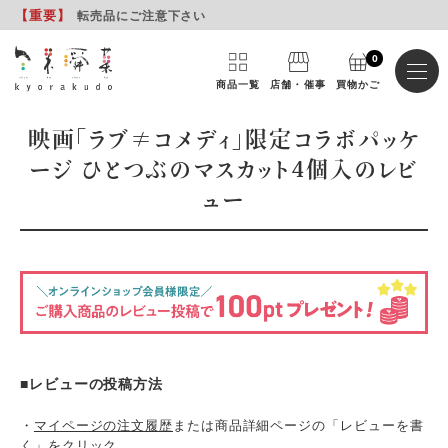
【重要
】
転売品にご注意下さい
0
商品一覧
店舗・催事
買物かご
映画「ラブ≠コメディ」限定コラボパッケ
ージ ひとつぶのマスカット4個入のレビ
ュー
■レビューの投稿方法
・
マイページの注文履歴
または商品詳細ページの「レビューを書
く」をクリック。