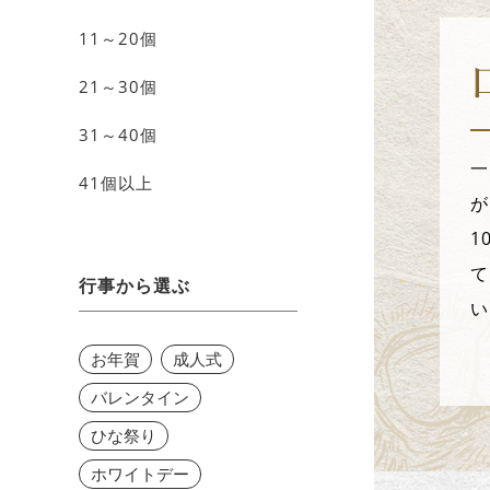
11～20個
21～30個
31～40個
一
41個以上
が
1
て
行事から選ぶ
い
お年賀
成人式
バレンタイン
ひな祭り
ホワイトデー