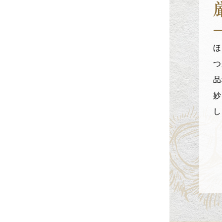
ほ
つ
品
妙
し