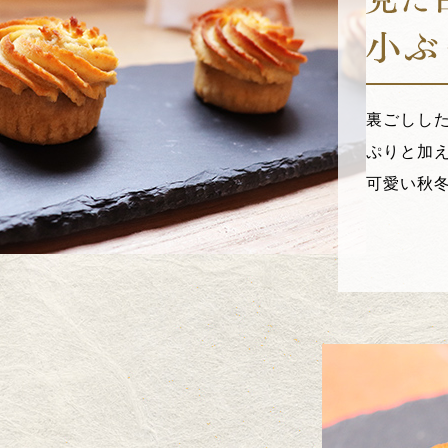
裏ごしし
ぷりと加
可愛い秋