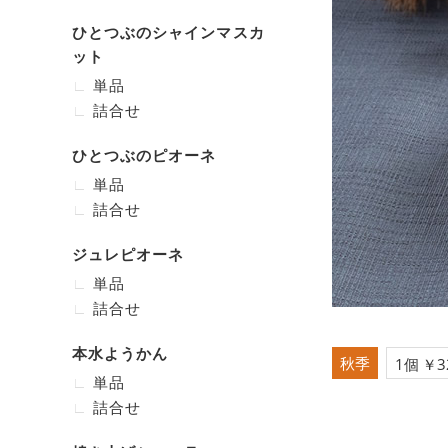
ひとつぶのシャインマスカ
ット
単品
詰合せ
ひとつぶのピオーネ
単品
詰合せ
ジュレピオーネ
単品
詰合せ
本水ようかん
秋季
1個 ￥3
単品
詰合せ