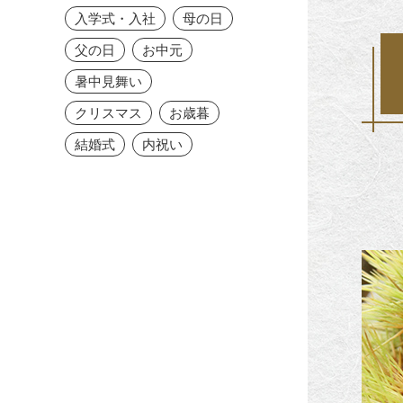
入学式・入社
母の日
父の日
お中元
暑中見舞い
クリスマス
お歳暮
結婚式
内祝い