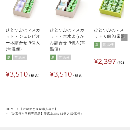
ひとつぶのマスカ
ひとつぶのマスカ
ひとつぶのマスカ
ット・ジュレピオ
ット・本水ようか
ット 6個入(常温便
ーネ詰合せ 9個入
ん詰合せ 9個入(常
夏
常温便
(常温便)
温便)
夏
常温便
夏
常温便
¥
2,397
税込
¥
3,510
¥
3,510
税込
税込
HOME
【冷蔵便と同時購入専用】
【冷蔵便と同梱専用品】即席あめゆ12個入(冷蔵便)