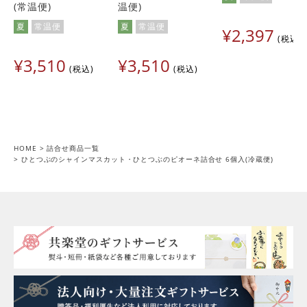
(常温便)
温便)
夏
常温便
夏
常温便
¥
2,397
税込
¥
3,510
¥
3,510
税込
税込
HOME
詰合せ商品一覧
ひとつぶのシャインマスカット・ひとつぶのピオーネ詰合せ 6個入(冷蔵便)