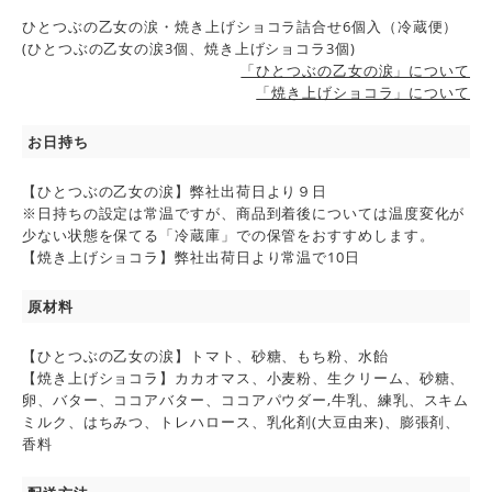
ひとつぶの乙女の涙・焼き上げショコラ詰合せ6個入（冷蔵便）
(ひとつぶの乙女の涙3個、焼き上げショコラ3個)
「ひとつぶの乙女の涙」について
「焼き上げショコラ」について
お日持ち
【ひとつぶの乙女の涙】弊社出荷日より９日
※日持ちの設定は常温ですが、商品到着後については温度変化が
少ない状態を保てる「冷蔵庫」での保管をおすすめします。
【焼き上げショコラ】弊社出荷日より常温で10日
原材料
【ひとつぶの乙女の涙】トマト、砂糖、もち粉、水飴
【焼き上げショコラ】カカオマス、小麦粉、生クリーム、砂糖、
卵、バター、ココアバター、ココアパウダー,牛乳、練乳、スキム
ミルク、はちみつ、トレハロース、乳化剤(大豆由来)、膨張剤、
香料