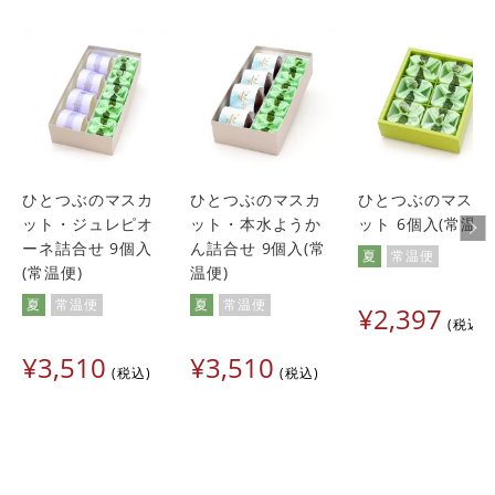
ひとつぶのマスカ
ひとつぶのマスカ
ひとつぶのマスカ
ット・ジュレピオ
ット・本水ようか
ット 6個入(常温便
ーネ詰合せ 9個入
ん詰合せ 9個入(常
夏
常温便
(常温便)
温便)
夏
常温便
夏
常温便
¥
2,397
税込
¥
3,510
¥
3,510
税込
税込