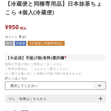
【冷蔵便と同梱専用品】日本抹茶ちょ
こら 4個入(冷蔵便)
¥
950
税込
9
pt
ポイント
通年
冷蔵便
【冷蔵便と同梱専用品】
【※必須】手提げ袋(有料)選択欄
(
無料の手提げ袋のご用意はございません。
必
ご希望の場合は、こちらからご購入ください。
須
)
※ご購入点数に応じた枚数の手提げ袋が追加されます。
詳しくはこちら
のし・短冊はこちらから