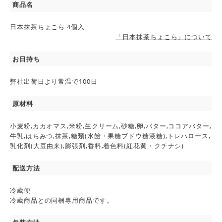
商品名
日本抹茶ちょこら 4個入
「日本抹茶ちょこら」について
お日持ち
弊社出荷日より常温で100日
原材料
小麦粉,カカオマス,米粉,生クリーム,砂糖,卵,バター,ココアバター,
牛乳,はちみつ,抹茶,糖類(水飴・果糖ブドウ糖液糖),トレハロース,
乳化剤(大豆由来),膨張剤,香料,着色料(紅花黄・クチナシ)
配送方法
冷蔵便
冷蔵商品との同梱専用商品です。