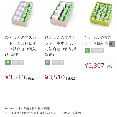
ひとつぶのマスカ
ひとつぶのマスカ
ひとつぶのマスカ
ット・ジュレピオ
ット・本水ようか
ット 6個入(常温便
ーネ詰合せ 9個入
ん詰合せ 9個入(常
夏
常温便
(常温便)
温便)
夏
常温便
夏
常温便
¥
2,397
税込
¥
3,510
¥
3,510
税込
税込
HOME
【冷蔵便と同時購入専用】
【冷蔵便と同梱専用品】日本抹茶ちょこら 4個入(冷蔵便)