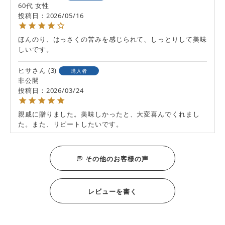
60代
女性
投稿日
2026/05/16
ほんのり、はっさくの苦みを感じられて、しっとりして美味
ヒサ
3
購入者
非公開
投稿日
2026/03/24
親戚に贈りました。美味しかったと、大変喜んでくれまし
た。また、リピートしたいです。
いっこ
3
購入者
東京都
60代
男性
その他のお客様の声
投稿日
2025/05/09
本日、届きました。初めて注文しました。開封と共に柑橘の
レビューを書く
香りが漂いました。大人のお菓子というのが正直な感想で
す。