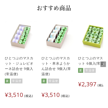
おすすめ商品
ひとつぶのマスカ
ひとつぶのマスカ
ひとつぶのマスカ
ット・ジュレピオ
ット・本水ようか
ット 6個入(常温便
ーネ詰合せ 9個入
ん詰合せ 9個入(常
夏
常温便
(常温便)
温便)
夏
常温便
夏
常温便
¥
2,397
税込
¥
3,510
¥
3,510
税込
税込