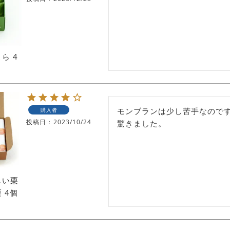
ら 4
モンブランは少し苦手なので
購入者
投稿日
2023/10/24
驚きました。
しい栗
 4個