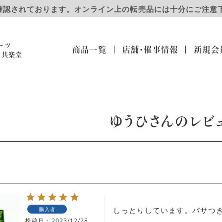
確認されております。オンライン上の転売品には十分にご注意
ーツ
商品一覧
店舗・催事
情報
新規会
）共楽堂
ゆうひさんのレビ
しっとりしています。パサつ
購入者
投稿日
2023/12/28