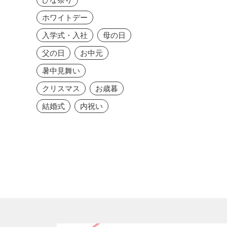
ホワイトデー
入学式・入社
母の日
父の日
お中元
暑中見舞い
クリスマス
お歳暮
結婚式
内祝い