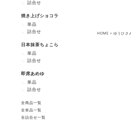
詰合せ
焼き上げショコラ
単品
詰合せ
HOME
ゆうひさ
日本抹茶ちょこら
単品
詰合せ
即席あめゆ
単品
詰合せ
全商品一覧
全単品一覧
全詰合せ一覧