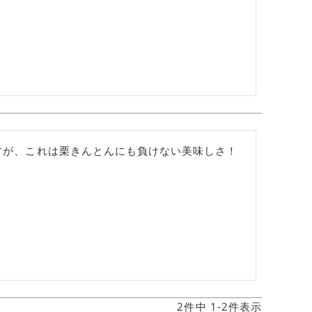
すが、これは栗きんとんにも負けない美味しさ！
2
件中
1
-
2
件表示