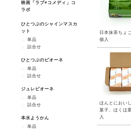
映画「ラブ≠コメディ」コ
ラボ
ひとつぶのシャインマスカ
ット
日本抹茶ちょこ
単品
個入
詰合せ
ひとつぶのピオーネ
単品
詰合せ
ジュレピオーネ
単品
ほんとにおい
詰合せ
菓子。ほくほ栗
入
本水ようかん
単品