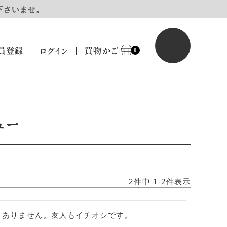
下さいませ。
員登録
ログイン
買物かご
0
ュー
2
件中
1
-
2
件表示
きありません。友人もイチオシです。