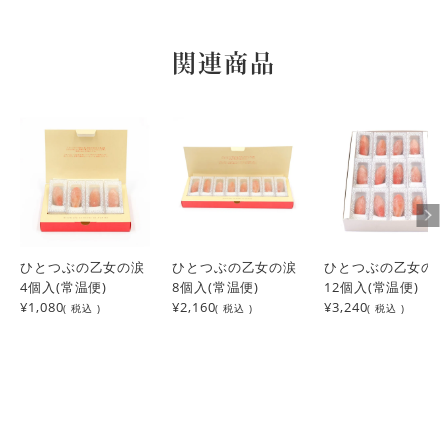
見た目も綺麗で、美味しい！お使い物に最適、見たことない
と思います😊
関連商品
おもち
1
購入者
高知県
投稿日
2025/08/15
広島駅に行った際に店舗で試食させてもらった時に、とても
みずみずしく美味しかったので購入しました。以降もネット
で何度か頼みました。

お土産としても喜ばれます。ただ難を言えば時期が決まって
ひとつぶの乙女の涙
いることが残念ですね。
ひとつぶの乙女の涙
ひとつぶの乙女の
4個入(常温便)
8個入(常温便)
12個入(常温便)
¥1,080
¥2,160
¥3,240
トマトずき
1
( 税込 )
( 税込 )
( 税込 )
購入者
女性
投稿日
2024/01/25
初めはトマト？と思っていたのですが、フルーツのように甘
くて、この食感にハマり毎年楽しみにしています。今回は友
人の分も購入しました。