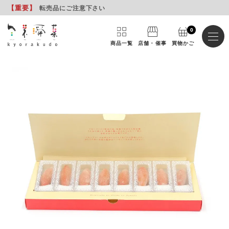
【重要
】
転売品にご注意下さい
0
商品一覧
店舗・催事
買物かご