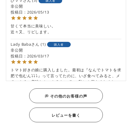
ひママ
5
購入者
非公開
投稿日
2026/05/13
甘くて本当に美味しい。

近々又、リピします。
Lady Baba
1
購入者
非公開
投稿日
2026/03/17
トマト好きの娘に購入しました。最初は『なんでトマトを求
肥で包むん⤵⤵⤵』って言ってたのに、いざ食べてみると、メ
チャクチャ美味しかったみたいで……私に１個もくれまし
た。実は私 トマト嫌いなんだけど、勇気を出して食べてみ
ると トマトと言うより、イチゴを食べてる？ってくらい甘
その他のお客様の声
酸っぱくて、トマト嫌いの私でも美味しく頂けました。これ
はリピ決定ですね！
レビューを書く
will
1
購入者
非公開
投稿日
2026/03/07