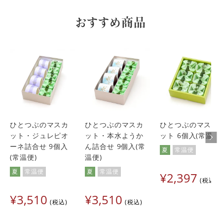
みなと
1
購入者
おすすめ商品
非公開
投稿日
2023/06/16
プレゼントした母がとても気に入り、リピート購入しまし
た。
YOSHIMI
1
購入者
神奈川県
投稿日
2023/06/07
ひとつぶのマスカ
ひとつぶのマスカ
ひとつぶのマスカ
貴重で唯一の帝劇観劇当日、上京する友人へのお土産に選ん
ット・ジュレピオ
ット・本水ようか
ット 6個入(常温便
だのがこの品！少しの情報から取り寄せた北山君ゆかりのお
ーネ詰合せ 9個入
ん詰合せ 9個入(常
夏
常温便
菓子で自己満足…が、広島市からの友人には地元同然で「や
(常温便)
温便)
っちゃった！！」同郷のお菓子を東京経由でお持ち帰りくだ
さいm(__)m。

夏
常温便
夏
常温便
¥
2,397
県内でも知らなかったから、嬉しいと言って頂き一安心で渡
税込
せました。
¥
3,510
¥
3,510
税込
税込
きんちゃん
7
購入者
非公開