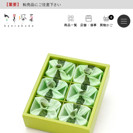
【重要
】
転売品にご注意下さい
0
商品一覧
店舗・催事
買物かご