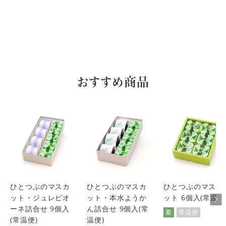
あげる物として凄く喜ばれます！

味も生フルーツだから美味しい！
Hiro
1
購入者
非公開
投稿日
2023/07/01
おすすめ商品
父の日のプレゼントで贈りました。地方在住で高齢のため、
初めてひとつぶのマスカットを食べてとても美味しい高級だ
と喜んでくれました。

翌月には叔母のお誕生日に贈りました。
jun
1
購入者
非公開
投稿日
2023/06/21
ひとつぶのマスカ
ひとつぶのマスカ
ひとつぶのマスカ
以前、試食をしてとても美味しかったので、会食用の手土産
ット・ジュレピオ
ット・本水ようか
ット 6個入(常温便
に購入した所、お客様からも家族で取り合いになるほど美味
しかったという感想を頂き、手土産として愛用しています。

ーネ詰合せ 9個入
ん詰合せ 9個入(常
夏
常温便
自分用にはなかなか高いお値段ですが、もらって嬉しい手土
(常温便)
温便)