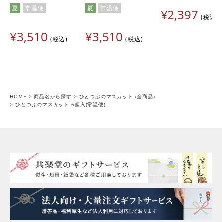
産だと思います。
夏
常温便
夏
常温便
¥
2,397
税込
ヨコ
1
購入者
¥
3,510
東京都
50代
女性
¥
3,510
税込
税込
投稿日
2023/05/22
毎年 待ち遠しい商品です

自分へのご褒美、贈り物にも。

送った方皆が美味しい！素敵！と

HOME
商品名から探す
ひとつぶのマスカット (全商品)
ひとつぶのマスカット 6個入(常温便)