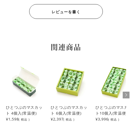
お値段は安くはないですが、マスカットと丁度良い甘さと薄
さの牛脂がマッチして、大変美味しいです。

レビューを書く
包みも上品で、高級感が有ります。
KO
5
購入者
非公開
投稿日
2025/12/04
関連商品
種があるものもありましたが

みずみずしくておいしかった。
かんみ
1
購入者
非公開
投稿日
2023/09/08
久しぶりに食べたが やっぱりひとつぶのマスカットは美味
しい。
ひとつぶのマスカッ
ひとつぶのマスカッ
ひとつぶのマスカ
ト 4個入(常温便)
ト 6個入(常温便)
ト10個入(常温便)
ゆっち
2
購入者
¥1,598
¥2,397
¥3,996
( 税込 )
( 税込 )
( 税込 )
非公開
投稿日
2023/07/05