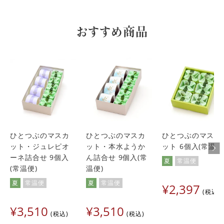
おすすめ商品
ひとつぶのマスカ
ひとつぶのマスカ
ひとつぶのマスカ
ット・ジュレピオ
ット・本水ようか
ット 6個入(常温便
ーネ詰合せ 9個入
ん詰合せ 9個入(常
夏
常温便
(常温便)
温便)
夏
常温便
夏
常温便
¥
2,397
税込
¥
3,510
¥
3,510
税込
税込