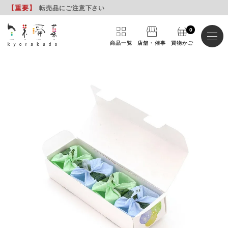
【重要
】
転売品にご注意下さい
0
商品一覧
店舗・催事
買物かご