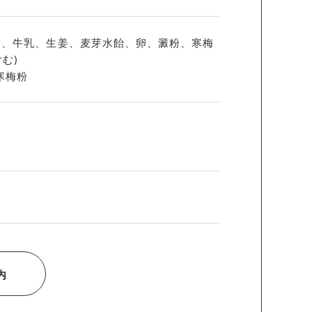
糖、牛乳、生姜、麦芽水飴、卵、澱粉、寒梅
む)
寒梅粉
内