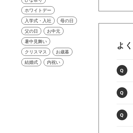
ホワイトデー
入学式・入社
母の日
父の日
お中元
暑中見舞い
よ
クリスマス
お歳暮
結婚式
内祝い