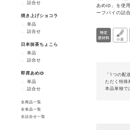
詰合せ
あめゆ」を使
ーフパイの詰
焼き上げショコラ
単品
詰合せ
日本抹茶ちょこら
単品
詰合せ
即席あめゆ
「1つの配
単品
ただく特殊
本品単独で
詰合せ
全商品一覧
全単品一覧
全詰合せ一覧