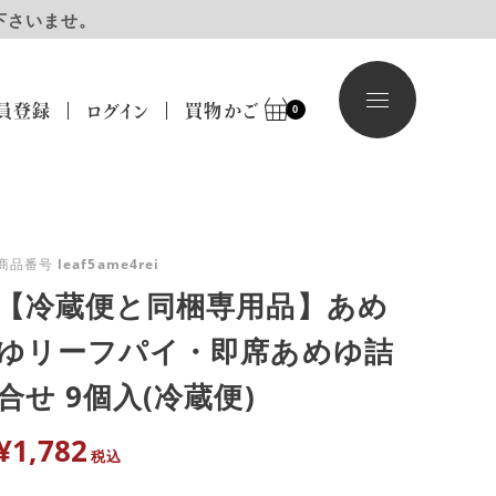
下さいませ。
員登録
ログイン
買物かご
0
商品番号
leaf5ame4rei
【冷蔵便と同梱専用品】あめ
ゆリーフパイ・即席あめゆ詰
合せ 9個入(冷蔵便)
¥
1,782
税込