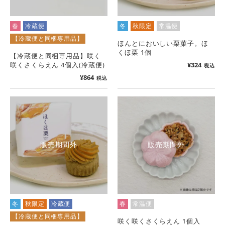
春
冷蔵便
冬
秋限定
常温便
【冷蔵便と同梱専用品】
ほんとにおいしい栗菓子。ほ
くほ栗 1個
【冷蔵便と同梱専用品】咲く
咲くさくらえん 4個入(冷蔵便)
¥
324
税込
¥
864
税込
販売期間外
販売期間外
冬
秋限定
冷蔵便
春
常温便
【冷蔵便と同梱専用品】
咲く咲くさくらえん 1個入