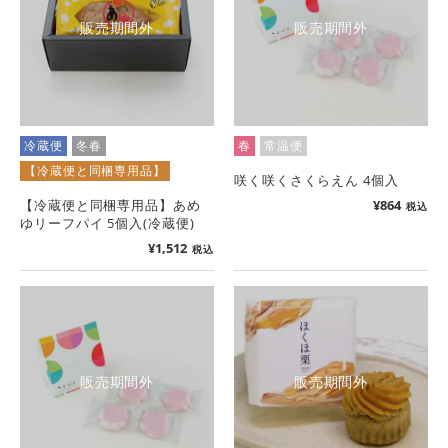
販売期間外
販売期間外
冷蔵便
冬春
春
常温便
【冷蔵便と同梱専用品】
咲く咲くさくらえん 4個入
【冷蔵便と同梱専用品】あめ
¥
864
税込
ゆリーフパイ 5個入(冷蔵便)
¥
1,512
税込
販売期間外
販売期間外