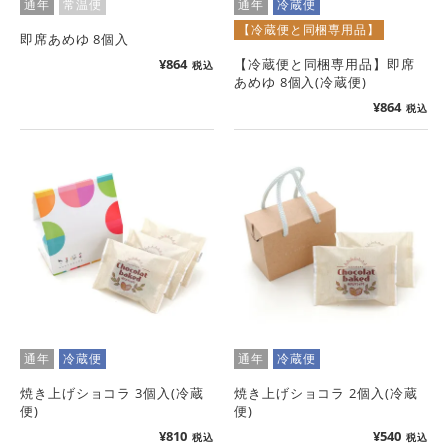
通年
常温便
通年
冷蔵便
【冷蔵便と同梱専用品】
即席あめゆ 8個入
¥
864
【冷蔵便と同梱専用品】即席
税込
あめゆ 8個入(冷蔵便)
¥
864
税込
通年
冷蔵便
通年
冷蔵便
焼き上げショコラ 3個入(冷蔵
焼き上げショコラ 2個入(冷蔵
便)
便)
¥
810
¥
540
税込
税込