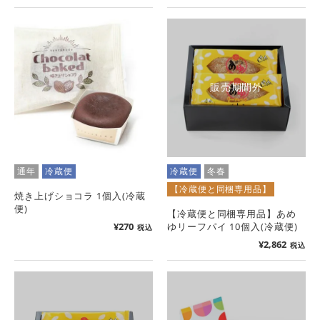
販売期間外
通年
冷蔵便
冷蔵便
冬春
【冷蔵便と同梱専用品】
焼き上げショコラ 1個入(冷蔵
便)
【冷蔵便と同梱専用品】あめ
¥
270
ゆリーフパイ 10個入(冷蔵便)
税込
¥
2,862
税込