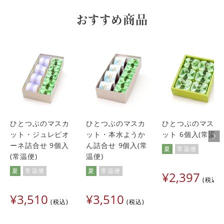
おすすめ商品
ひとつぶのマスカ
ひとつぶのマスカ
ひとつぶのマスカ
ット・ジュレピオ
ット・本水ようか
ット 6個入(常温便
ーネ詰合せ 9個入
ん詰合せ 9個入(常
夏
常温便
(常温便)
温便)
夏
常温便
夏
常温便
¥
2,397
税込
¥
3,510
¥
3,510
税込
税込