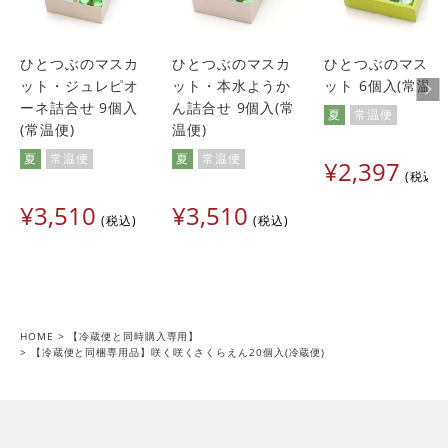
ひとつぶのマスカ
ひとつぶのマスカ
ひとつぶのマスカ
ット・ジュレピオ
ット・本水ようか
ット 6個入(常温便
ーネ詰合せ 9個入
ん詰合せ 9個入(常
夏
常温便
(常温便)
温便)
夏
常温便
夏
常温便
¥
2,397
税込
¥
3,510
¥
3,510
税込
税込
HOME
【冷蔵便と同時購入専用】
【冷蔵便と同梱専用品】咲く咲くさくらえん20個入(冷蔵便)