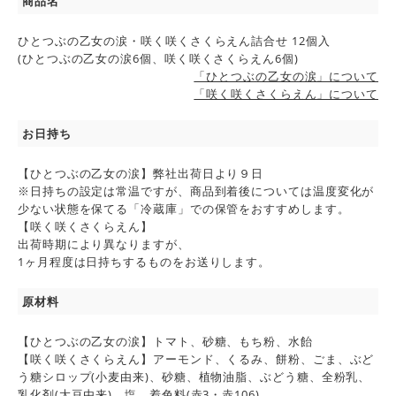
商品名
ひとつぶの乙女の涙・咲く咲くさくらえん詰合せ 12個入
(ひとつぶの乙女の涙6個、咲く咲くさくらえん6個)
「ひとつぶの乙女の涙」について
「咲く咲くさくらえん」について
お日持ち
【ひとつぶの乙女の涙】弊社出荷日より９日
※日持ちの設定は常温ですが、商品到着後については温度変化が
少ない状態を保てる「冷蔵庫」での保管をおすすめします。
【咲く咲くさくらえん】
出荷時期により異なりますが、
1ヶ月程度は日持ちするものをお送りします。
原材料
【ひとつぶの乙女の涙】トマト、砂糖、もち粉、水飴
【咲く咲くさくらえん】アーモンド、くるみ、餅粉、ごま、ぶど
う糖シロップ(小麦由来)、砂糖、植物油脂、ぶどう糖、全粉乳、
乳化剤(大豆由来)、塩、着色料(赤3・赤106)