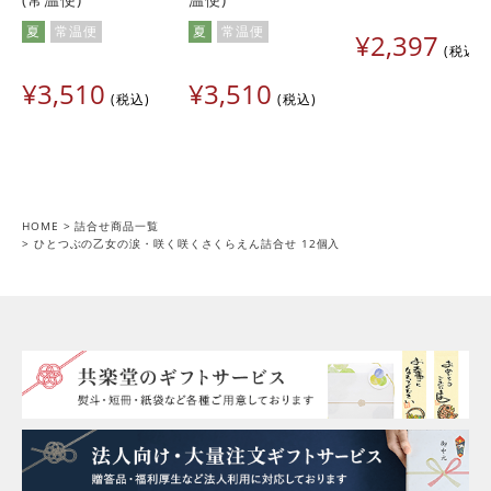
夏
常温便
夏
常温便
¥
2,397
税込
¥
3,510
¥
3,510
税込
税込
HOME
詰合せ商品一覧
ひとつぶの乙女の涙・咲く咲くさくらえん詰合せ 12個入