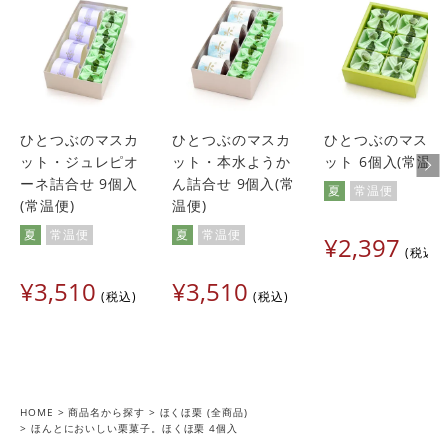
投稿日
2023/10/03
見た目は、小さな焼きモンブラン。スイートポテトよりホク
ホク感が強く、栗の風味がしっかり感じられます。甘過ぎ
ず、とても食べやすかったです。
わたちゃん
1
購入者
ひとつぶのマスカ
ひとつぶのマスカ
ひとつぶのマスカ
非公開
ット・ジュレピオ
ット・本水ようか
ット 6個入(常温便
投稿日
2023/03/16
ーネ詰合せ 9個入
ん詰合せ 9個入(常
夏
常温便
(常温便)
温便)
ホワイトデーの贈り物として、購入しました。とても喜んで
夏
常温便
夏
常温便
¥
2,397
いただけたようです。こちらのお店は、旬が感じられるライ
税込
ンナップで、いつも楽しく買い物させて頂いています。
¥
3,510
¥
3,510
税込
税込
のい
非公開
投稿日
2021/10/12
味はスイートポテトの栗版といった印象のお味でした。

ほどよい甘さで栗の味もよく感じます。

HOME
商品名から探す
ほくほ栗 (全商品)
ほんとにおいしい栗菓子。ほくほ栗 4個入
切るとほろほろとこぼれ、食感は名前の通りほくほくとして