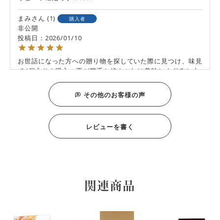
まみ
1
購入者
非公開
投稿日
2026/01/10
お世話になった方への贈り物を探していた際に見つけ、味見
で4個入りを購入。栗が苦手な娘もこれは美味しすぎると大
喜び。贈答にも間違いなく喜ばれると思います。
その他のお客様の声
ひなちゃん
1
購入者
非公開
投稿日
2025/12/18
レビューを書く
初めて食べた時、あまりの美味しさにびっくり！それ以降、
ちょっとしたお返しに重宝しています。ほくほ栗の季節にな
るのを毎年楽しみにしています。栗好きには、ぜひ食べてみ
てほしい一品です！
関連商品
まき
3
購入者
非公開
投稿日
2023/12/14