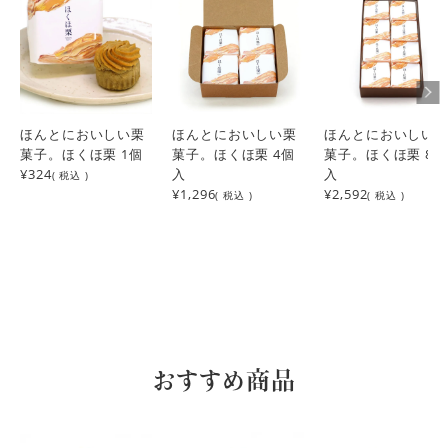
贈り物で、ひとつぶのマスカットと合わせ、注文しました。
季節を感じるモノで、感動したようで大変喜んでもらえまし
た！
まりちゃ
2
購入者
ほんとにおいしい栗
ほんとにおいしい栗
ほんとにおいしい
非公開
菓子。ほくほ栗 1個
菓子。ほくほ栗 4個
菓子。ほくほ栗 8個
投稿日
2023/12/14
¥324
入
入
( 税込 )
¥1,296
¥2,592
( 税込 )
( 税込 )
とてもおいしかったので、姉にもプレゼント用に購入しまし
た。
ゆうひ
2
購入者
非公開
投稿日
2023/10/24
モンブランは少し苦手なのですが、これは栗きんとんにも負
けない美味しさ！驚きました。
おすすめ商品
まめ太郎
1
購入者
新潟県
60代