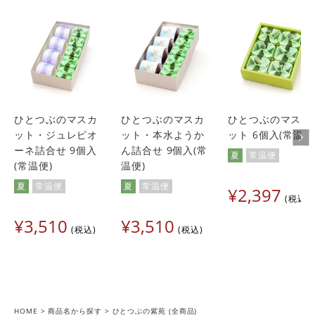
ひとつぶのマスカ
ひとつぶのマスカ
ひとつぶのマスカ
ット・ジュレピオ
ット・本水ようか
ット 6個入(常温便
ーネ詰合せ 9個入
ん詰合せ 9個入(常
夏
常温便
(常温便)
温便)
夏
常温便
夏
常温便
¥
2,397
税込
¥
3,510
¥
3,510
税込
税込
HOME
商品名から探す
ひとつぶの紫苑 (全商品)