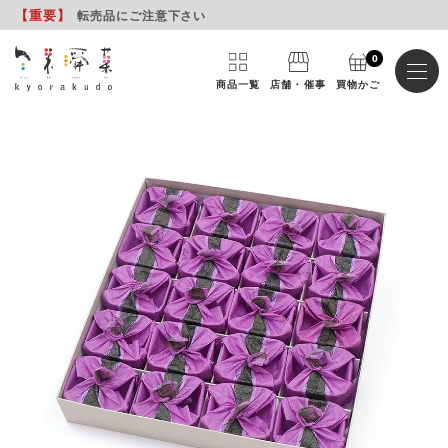
【重要
】
転売品にご注意下さい
0
商品一覧
店舗・催事
買物かご