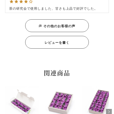
茶の研究会で使用しました、甘さも上品で好評でした。
アクア
1
購入者
千葉県
50代
その他のお客様の声
投稿日
2023/11/18
初めて購入しました。本当に美味しかったです。ぶどうの
レビューを書く
瑞々しさを損なう事なくこの仕上がり！人様に安心してお勧
めできるお菓子が増えました。
こた
1
購入者
非公開
投稿日
2023/11/17
関連商品
以前マスカット＆ピオーネをくださった方に、秋に限定品が
出ると教えて頂きお返しに贈りました。その方には喜んで頂
けたようですが、自分用に頼んだ物はそういう品種なのか個
体差なのか、砂糖味が強くあまり葡萄の味はしなかったで
す。