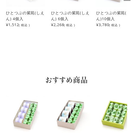
なぎ
1
購入者
非公開
ひとつぶの紫苑(しえ
ひとつぶの紫苑(しえ
ひとつぶの紫苑(し
投稿日
2023/10/30
ん) 4個入
ん) 6個入
ん)10個入
¥1,512
¥2,268
¥3,780
( 税込 )
( 税込 )
( 税込 )
広島駅で販売されていたのをいただいて

美味しかったので、知人にプレゼントとして

お願いしました。

喜んでいただけるといいな！
おすすめ商品