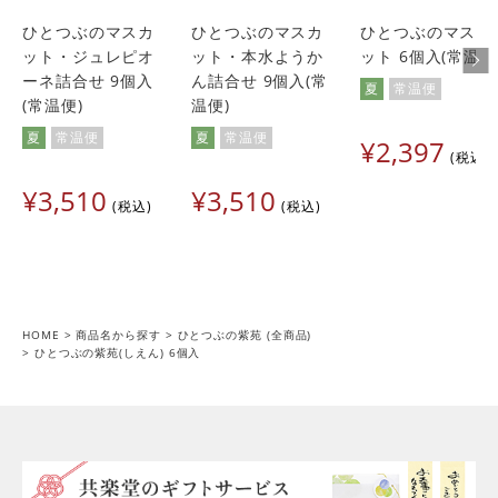
ひとつぶのマスカ
ひとつぶのマスカ
ひとつぶのマスカ
ット・ジュレピオ
ット・本水ようか
ット 6個入(常温便
ーネ詰合せ 9個入
ん詰合せ 9個入(常
夏
常温便
(常温便)
温便)
夏
常温便
夏
常温便
¥
2,397
税込
¥
3,510
¥
3,510
税込
税込
HOME
商品名から探す
ひとつぶの紫苑 (全商品)
ひとつぶの紫苑(しえん) 6個入