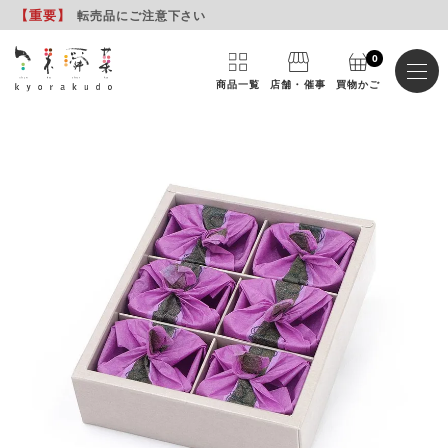
【重要
】
転売品にご注意下さい
0
商品一覧
店舗・催事
買物かご