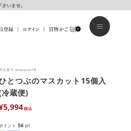
下さいませ。
員登録
ログイン
買物かご
0
商品番号
masurei15
ひとつぶのマスカット15個入
(冷蔵便)
¥
5,994
税込
56
pt
ポイント