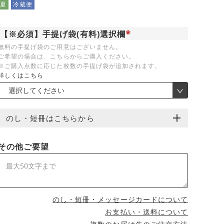
夏
冷蔵便
【※必須】手提げ袋(有料)選択欄
(
無料の手提げ袋のご用意はございません。
必
ご希望の場合は、こちらからご購入ください。
須
)
※ご購入点数に応じた枚数の手提げ袋が追加されます。
詳しくはこちら
のし・短冊はこちらから
その他ご要望
のし・短冊・メッセージカードについて
お支払い・送料について