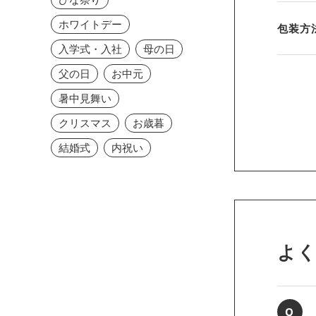
ホワイトデー
包装方
入学式・入社
母の日
父の日
お中元
暑中見舞い
クリスマス
お歳暮
結婚式
内祝い
よ