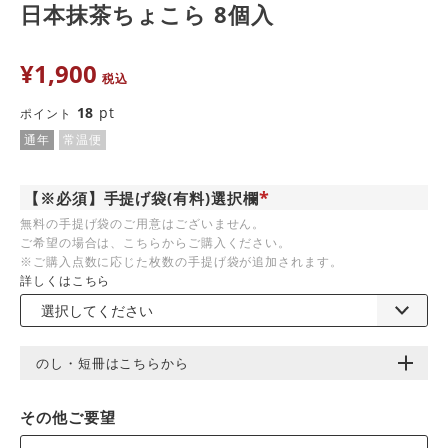
日本抹茶ちょこら 8個入
¥
1,900
税込
18
pt
ポイント
通年
常温便
【※必須】手提げ袋(有料)選択欄
(
無料の手提げ袋のご用意はございません。
必
ご希望の場合は、こちらからご購入ください。
須
)
※ご購入点数に応じた枚数の手提げ袋が追加されます。
詳しくはこちら
のし・短冊はこちらから
その他ご要望