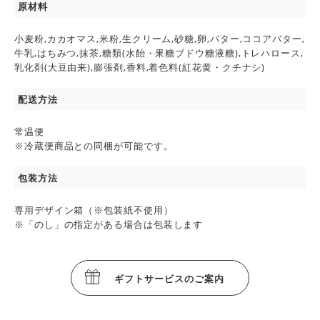
原材料
小麦粉,カカオマス,米粉,生クリーム,砂糖,卵,バター,ココアバター,
牛乳,はちみつ,抹茶,糖類(水飴・果糖ブドウ糖液糖),トレハロース,
乳化剤(大豆由来),膨張剤,香料,着色料(紅花黄・クチナシ)
配送方法
常温便
※冷蔵便商品との同梱が可能です。
包装方法
専用デザイン箱（※包装紙不使用）
※「のし」の指定がある場合は包装します
ギフトサービスのご案内