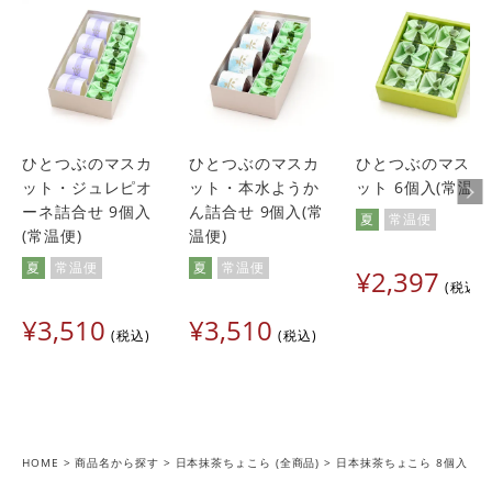
ひとつぶのマスカ
ひとつぶのマスカ
ひとつぶのマスカ
ット・ジュレピオ
ット・本水ようか
ット 6個入(常温便
ーネ詰合せ 9個入
ん詰合せ 9個入(常
夏
常温便
(常温便)
温便)
夏
常温便
夏
常温便
¥
2,397
税込
¥
3,510
¥
3,510
税込
税込
HOME
商品名から探す
日本抹茶ちょこら (全商品)
日本抹茶ちょこら 8個入