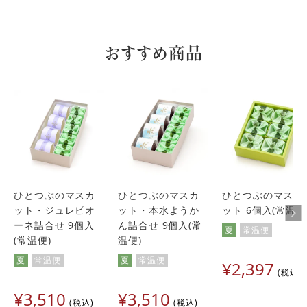
おすすめ商品
ひとつぶのマスカ
ひとつぶのマスカ
ひとつぶのマスカ
ット・ジュレピオ
ット・本水ようか
ット 6個入(常温便
ーネ詰合せ 9個入
ん詰合せ 9個入(常
夏
常温便
(常温便)
温便)
夏
常温便
夏
常温便
¥
2,397
税込
¥
3,510
¥
3,510
税込
税込