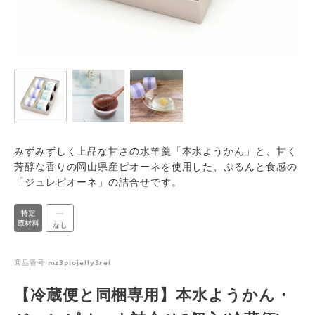
みずみずしく上品な甘さの水羊羹「本水ようかん」と、甘く
芳醇な香りの岡山県産ピオーネを使用した、ぷるんと食感の
「ジュレピオーネ」の詰合せです。
商品番号
mz3piojelly3rei
【冷蔵便と同梱専用】本水ようかん・