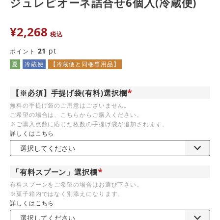
ジュレピオーネ詰合せ6個入(冷蔵便)
¥
2,268
税込
21
pt
ポイント
夏
冷蔵便
【冷蔵便と同梱専用品】
【※必須】手提げ袋(有料)選択欄
(
無料の手提げ袋のご用意はございません。
必
ご希望の場合は、こちらからご購入ください。
須
)
※ご購入点数に応じた枚数の手提げ袋が追加されます。
詳しくはこちら
「有料スプーン」選択欄
(
有料スプーンをご希望の場合はお選び下さい。
必
※菓子箱内ではなく別添えになります。
須
)
詳しくはこちら