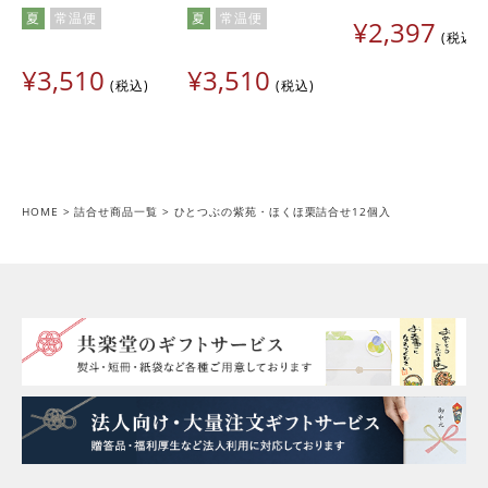
夏
常温便
夏
常温便
¥
2,397
税込
¥
3,510
¥
3,510
税込
税込
HOME
詰合せ商品一覧
ひとつぶの紫苑・ほくほ栗詰合せ12個入