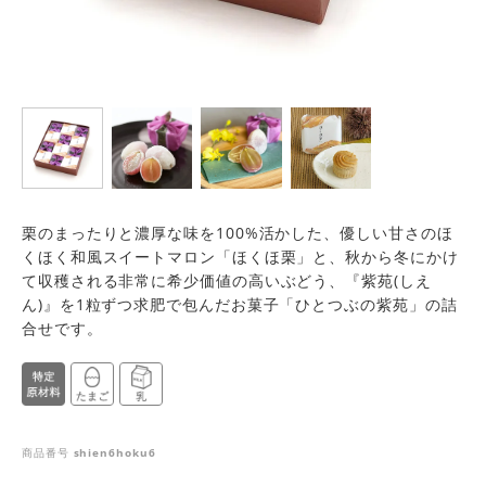
栗のまったりと濃厚な味を100%活かした、優しい甘さのほ
くほく和風スイートマロン「ほくほ栗」と、秋から冬にかけ
て収穫される非常に希少価値の高いぶどう、『紫苑(しえ
ん)』を1粒ずつ求肥で包んだお菓子「ひとつぶの紫苑」の詰
合せです。
商品番号
shien6hoku6