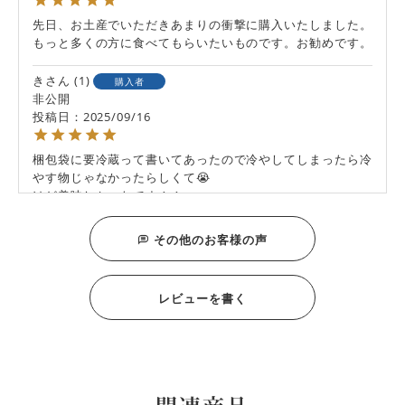
先日、お土産でいただきあまりの衝撃に購入いたしました。
もっと多くの方に食べてもらいたいものです。お勧めです。
き
1
購入者
非公開
投稿日
2025/09/16
梱包袋に要冷蔵って書いてあったので冷やしてしまったら冷
やす物じゃなかったらしくて😭

けど美味しかったです！！
tsubu
1
購入者
その他のお客様の声
非公開
投稿日
2025/08/25
レビューを書く
おいしいのはもちろんですが、上品で楚々として、きちんと
した贈り物に最適と思っています。実際、よろこばれていま
す。
