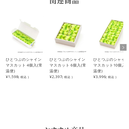
関連商品
matsu
3
購入者
非公開
投稿日
2023/10/12
お気に入りで購入させていただいてます。

お世話になっている方の誕生日の贈り物と、

自分への分も購入しました。笑

いつも美味しくいただいており、

相手にも喜んでいただけるといいなー。と思います。
ひとつぶのシャイン
ひとつぶのシャイン
ひとつぶのシャイ
マスカット 4個入(常
マスカット 6個入(常
マスカット10個入(
きんちゃん
7
購入者
温便)
温便)
温便)
非公開
¥1,598
¥2,397
¥3,996
投稿日
2023/10/07
( 税込 )
( 税込 )
( 税込 )
プレゼントするばっかりで、たまには自分へのご褒美に注文
してみました。
やまとくん
1
購入者
非公開
投稿日
2023/09/09