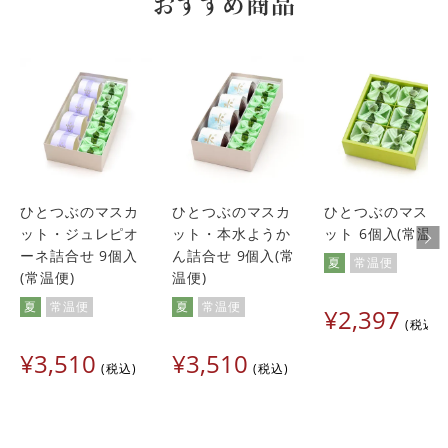
おすすめ商品
お初盆のお宅の御供にさせてもらっています。どのお宅から
も　とても喜ばれます。そしてついでに自宅用にも買って楽
しみに頂いています。
ゆか
2
購入者
東京都
50代
女性
投稿日
2023/08/16
手土産の味見用にて購入

上品なお味だったので他のものも試してみたい。
ひとつぶのマスカ
ひとつぶのマスカ
ひとつぶのマスカ
ット・ジュレピオ
ット・本水ようか
ット 6個入(常温便
ーネ詰合せ 9個入
ん詰合せ 9個入(常
夏
常温便
(常温便)
温便)
夏
常温便
夏
常温便
¥
2,397
税込
¥
3,510
¥
3,510
税込
税込