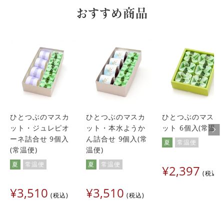
おすすめ商品
ひとつぶのマスカ
ひとつぶのマスカ
ひとつぶのマスカ
ット・ジュレピオ
ット・本水ようか
ット 6個入(常温便
ーネ詰合せ 9個入
ん詰合せ 9個入(常
夏
常温便
(常温便)
温便)
夏
常温便
夏
常温便
¥
2,397
税込
¥
3,510
¥
3,510
税込
税込