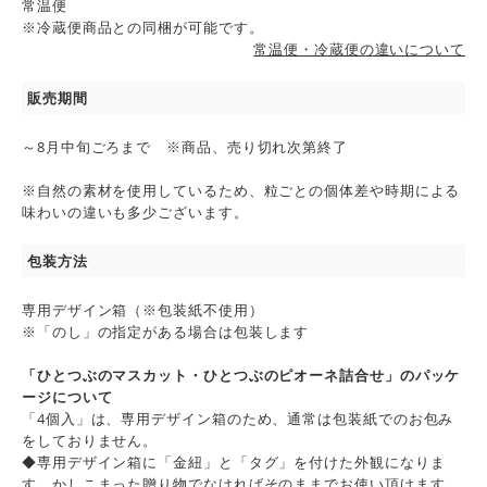
常温便
※冷蔵便商品との同梱が可能です。
常温便・冷蔵便の違いについて
販売期間
～8月中旬ごろまで ※商品、売り切れ次第終了
※自然の素材を使用しているため、粒ごとの個体差や時期による
味わいの違いも多少ございます。
包装方法
専用デザイン箱（※包装紙不使用）
※「のし」の指定がある場合は包装します
「ひとつぶのマスカット・ひとつぶのピオーネ詰合せ」のパッケ
ージについて
「4個入」は、専用デザイン箱のため、通常は包装紙でのお包み
をしておりません。
◆専用デザイン箱に「金紐」と「タグ」を付けた外観になりま
す。かしこまった贈り物でなければそのままでお使い頂けます。