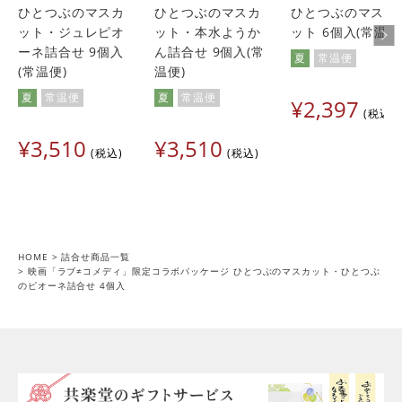
ひとつぶのマスカ
ひとつぶのマスカ
ひとつぶのマスカ
ット・ジュレピオ
ット・本水ようか
ット 6個入(常温便
ーネ詰合せ 9個入
ん詰合せ 9個入(常
夏
常温便
(常温便)
温便)
夏
常温便
夏
常温便
¥
2,397
税込
¥
3,510
¥
3,510
税込
税込
HOME
詰合せ商品一覧
映画「ラブ≠コメディ」限定コラボパッケージ ひとつぶのマスカット・ひとつぶ
のピオーネ詰合せ 4個入