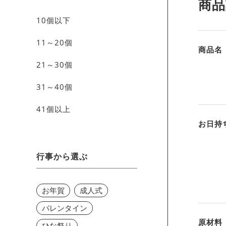
商品
10個以下
11～20個
商品名
21～30個
31～40個
41個以上
お日持
行事から選ぶ
お年賀
成人式
バレンタイン
原材料
ひな祭り