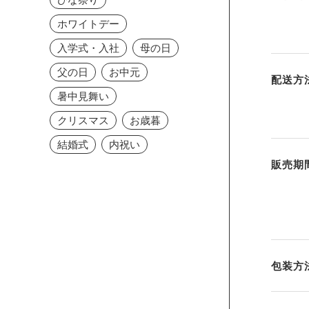
ホワイトデー
入学式・入社
母の日
父の日
お中元
配送方
暑中見舞い
クリスマス
お歳暮
結婚式
内祝い
販売期
包装方