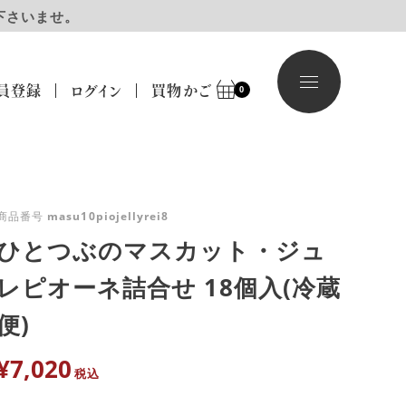
下さいませ。
員登録
ログイン
買物かご
0
商品番号
masu10piojellyrei8
ひとつぶのマスカット・ジュ
レピオーネ詰合せ 18個入(冷蔵
便)
¥
7,020
税込