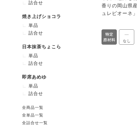
詰合せ
香りの岡山県
ュレピオーネ
焼き上げショコラ
単品
詰合せ
日本抹茶ちょこら
単品
詰合せ
即席あめゆ
単品
詰合せ
全商品一覧
全単品一覧
全詰合せ一覧