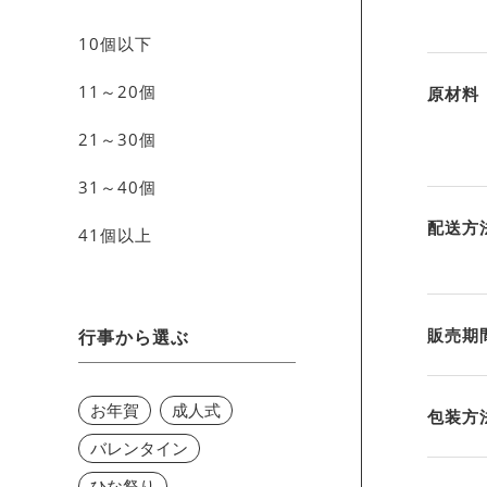
10個以下
11～20個
原材料
21～30個
31～40個
配送方
41個以上
販売期
行事から選ぶ
お年賀
成人式
包装方
バレンタイン
ひな祭り