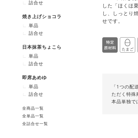
詰合せ
した「ほくほ
し、しっとり焼き
焼き上げショコラ
せです。
単品
詰合せ
日本抹茶ちょこら
単品
詰合せ
即席あめゆ
単品
「1つの配
詰合せ
ただく特殊
本品単独で
全商品一覧
全単品一覧
全詰合せ一覧