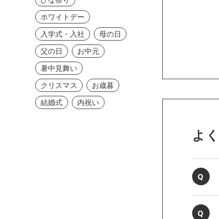
ホワイトデー
入学式・入社
母の日
父の日
お中元
暑中見舞い
クリスマス
お歳暮
結婚式
内祝い
よ