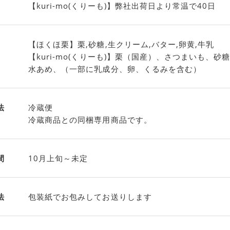
【kuri-mo(くりーも)】弊社出荷日より常温で40日
【ほくほ栗】栗,砂糖,生クリーム,バター,卵黄,牛乳
【kuri-mo(くりーも)】栗（国産）、さつまいも、
水あめ、（一部に乳成分、卵、くるみを含む）
法
冷蔵便
冷蔵商品との同梱専用商品です。
間
10月上旬～未定
法
包装紙でお包みしてお送りします