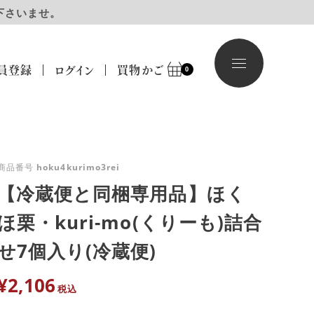
下さいませ。
員登録
ログイン
買物かご
0
商品番号
hoku4kurimo3rei
【冷蔵便と同梱専用品】ほく
ほ栗・kuri-mo(くりーも)詰合
せ7個入り(冷蔵便)
¥
2,106
税込