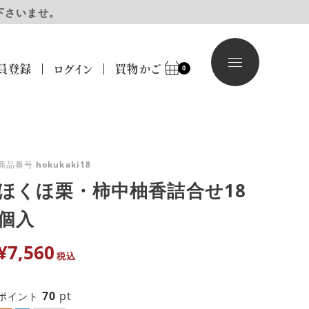
下さいませ。
員登録
ログイン
買物かご
0
商品番号
hokukaki18
ほくほ栗・柿中柚香詰合せ18
個入
¥
7,560
税込
70
pt
ポイント