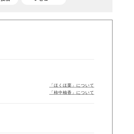
「ほくほ栗」について
「柿中柚香」について