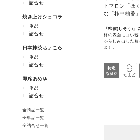
詰合せ
トマロン「ほ
な「柿中柚香
焼き上げショコラ
単品
「柿霜(しそう)」
詰合せ
柿の表面に白い粉
からしみ出した糖
日本抹茶ちょこら
ませ。
単品
詰合せ
即席あめゆ
単品
詰合せ
全商品一覧
全単品一覧
全詰合せ一覧