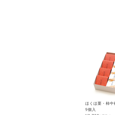
ほくほ栗・柿中
9個入