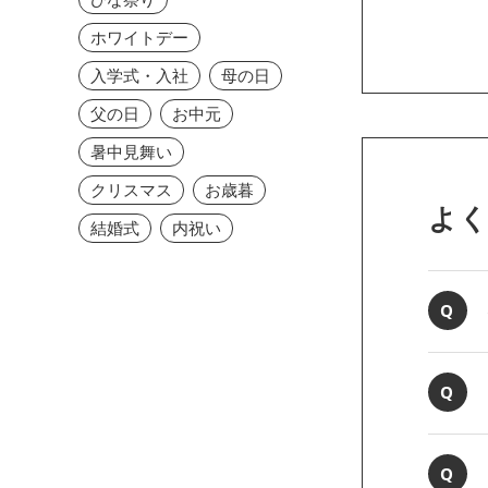
ホワイトデー
入学式・入社
母の日
父の日
お中元
暑中見舞い
クリスマス
お歳暮
よ
結婚式
内祝い