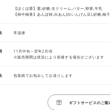
【ほくほ栗】栗,砂糖,生クリーム,バター,卵黄,牛乳
【柿中柚香】あんぽ柿,白あん(白いんげん豆),砂糖,柚子
法
常温便
間
11月中旬～翌年2月頃
※販売期間は状況により前後する場合がございます
法
包装紙でお包みしてお送りします
ギフトサービスのご案