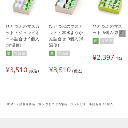
ひとつぶのマスカ
ひとつぶのマスカ
ひとつぶのマスカ
ット・ジュレピオ
ット・本水ようか
ット 6個入(常温便
ーネ詰合せ 9個入
ん詰合せ 9個入(常
夏
常温便
(常温便)
温便)
夏
常温便
夏
常温便
¥
2,397
税込
¥
3,510
¥
3,510
税込
税込
HOME
詰合せ商品一覧
ひとつぶの紫苑・ジュレピオーネ詰合せ 18個入