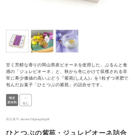
甘く芳醇な香りの岡山県産ピオーネを使用した、ぷるんと食
感の「ジュレピオーネ」と、秋から冬にかけて収穫される非
常に希少価値の高いぶどう『紫苑(しえん)』を1粒ずつ求肥で
包んだお菓子「ひとつぶの紫苑」の詰合せです。
商品番号
shien10piojelly8
ひとつぶの紫苑・ジュレピオーネ詰合