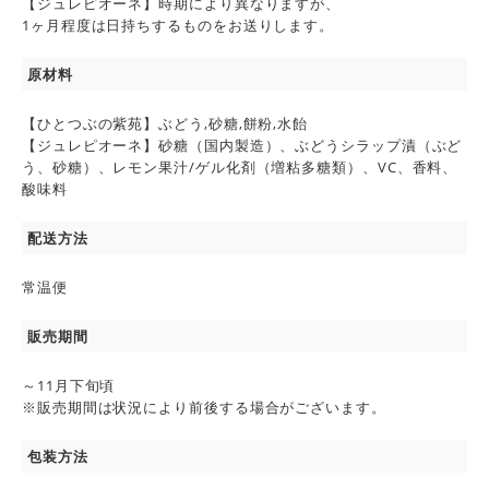
【ジュレピオーネ】時期により異なりますが、
1ヶ月程度は日持ちするものをお送りします。
原材料
【ひとつぶの紫苑】ぶどう,砂糖,餅粉,水飴
【ジュレピオーネ】砂糖（国内製造）、ぶどうシラップ漬（ぶど
う、砂糖）、レモン果汁/ゲル化剤（増粘多糖類）、VC、香料、
酸味料
配送方法
常温便
販売期間
～11月下旬頃
※販売期間は状況により前後する場合がございます。
包装方法