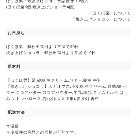
ほくほ栗・焼き上げショコラ詰合せ 10個入
(ほくほ栗6個 焼き上げショコラ4個)
「ほくほ栗」について
「焼き上げショコラ」について
お日持ち
ほくほ栗 弊社出荷日より常温で40日
焼き上げショコラ 弊社出荷日より常温で10日
原材料
【ほくほ栗】栗,砂糖,生クリーム,バター,卵黄,牛乳
【焼き上げショコラ】カカオマス,小麦粉,生クリーム,砂糖,卵,バ
ター,ココアバター,ココアパウダー,牛乳,練乳,スキムミルク,はち
みつ,トレハロース,乳化剤(大豆由来),膨張剤,香料
配送方法
常温便
※冷蔵便の商品との同梱が可能です。