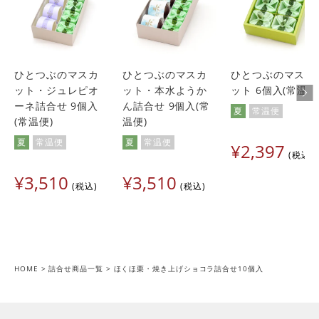
ひとつぶのマスカ
ひとつぶのマスカ
ひとつぶのマスカ
ット・ジュレピオ
ット・本水ようか
ット 6個入(常温便
ーネ詰合せ 9個入
ん詰合せ 9個入(常
夏
常温便
(常温便)
温便)
夏
常温便
夏
常温便
¥
2,397
税込
¥
3,510
¥
3,510
税込
税込
HOME
詰合せ商品一覧
ほくほ栗・焼き上げショコラ詰合せ10個入