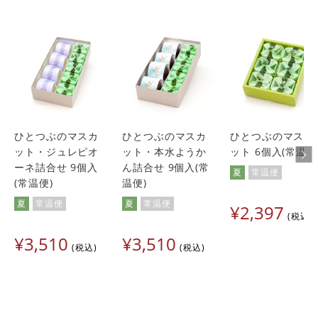
ひとつぶのマスカ
ひとつぶのマスカ
ひとつぶのマスカ
ット・ジュレピオ
ット・本水ようか
ット 6個入(常温便
ーネ詰合せ 9個入
ん詰合せ 9個入(常
夏
常温便
(常温便)
温便)
夏
常温便
夏
常温便
¥
2,397
税込
¥
3,510
¥
3,510
税込
税込