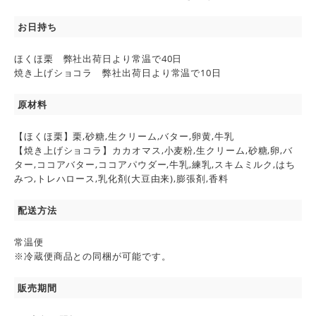
お日持ち
ほくほ栗 弊社出荷日より常温で40日
焼き上げショコラ 弊社出荷日より常温で10日
原材料
【ほくほ栗】栗,砂糖,生クリーム,バター,卵黄,牛乳
【焼き上げショコラ】カカオマス,小麦粉,生クリーム,砂糖,卵,バ
ター,ココアバター,ココアパウダー,牛乳,練乳,スキムミルク,はち
みつ,トレハロース,乳化剤(大豆由来),膨張剤,香料
配送方法
常温便
※冷蔵便商品との同梱が可能です。
販売期間