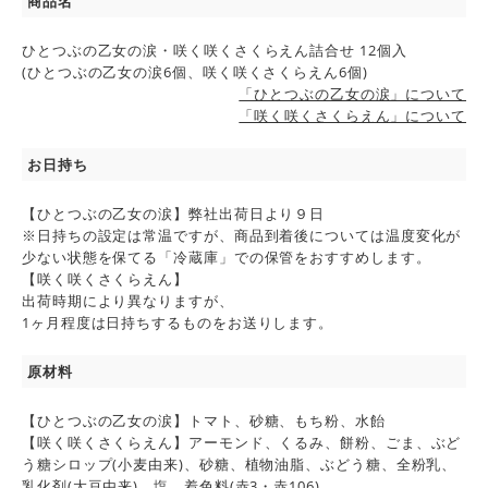
商品名
ひとつぶの乙女の涙・咲く咲くさくらえん詰合せ 12個入
(ひとつぶの乙女の涙6個、咲く咲くさくらえん6個)
「ひとつぶの乙女の涙」について
「咲く咲くさくらえん」について
お日持ち
【ひとつぶの乙女の涙】弊社出荷日より９日
※日持ちの設定は常温ですが、商品到着後については温度変化が
少ない状態を保てる「冷蔵庫」での保管をおすすめします。
【咲く咲くさくらえん】
出荷時期により異なりますが、
1ヶ月程度は日持ちするものをお送りします。
原材料
【ひとつぶの乙女の涙】トマト、砂糖、もち粉、水飴
【咲く咲くさくらえん】アーモンド、くるみ、餅粉、ごま、ぶど
う糖シロップ(小麦由来)、砂糖、植物油脂、ぶどう糖、全粉乳、
乳化剤(大豆由来)、塩、着色料(赤3・赤106)