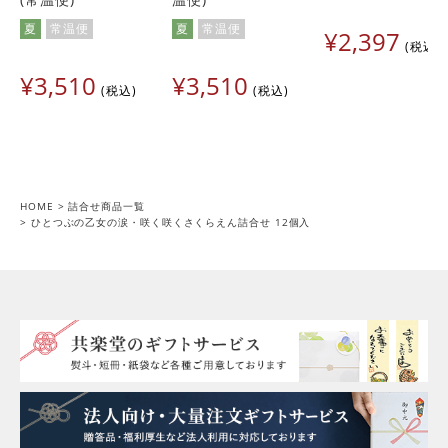
夏
常温便
夏
常温便
¥
2,397
税込
¥
3,510
¥
3,510
税込
税込
HOME
詰合せ商品一覧
ひとつぶの乙女の涙・咲く咲くさくらえん詰合せ 12個入